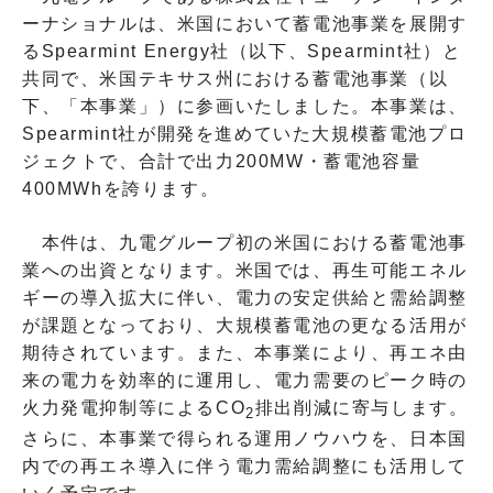
ーナショナルは、米国において蓄電池事業を展開す
るSpearmint Energy社（以下、Spearmint社）と
共同で、米国テキサス州における蓄電池事業（以
下、「本事業」）に参画いたしました。本事業は、
Spearmint社が開発を進めていた大規模蓄電池プロ
ジェクトで、合計で出力200MW・蓄電池容量
400MWhを誇ります。
本件は、九電グループ初の米国における蓄電池事
業への出資となります。米国では、再生可能エネル
ギーの導入拡大に伴い、電力の安定供給と需給調整
が課題となっており、大規模蓄電池の更なる活用が
期待されています。また、本事業により、再エネ由
来の電力を効率的に運用し、電力需要のピーク時の
火力発電抑制等によるCO
排出削減に寄与します。
2
さらに、本事業で得られる運用ノウハウを、日本国
内での再エネ導入に伴う電力需給調整にも活用して