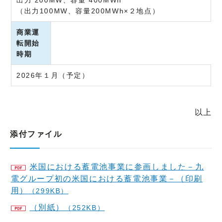
出力 200MW、容量 400MWh
（出力100MW、容量200MWh×２地点）
商業運
転開始
時期
2026年１月（予定）
以上
添付ファイル
米国における蓄電池事業に参画しました－九
電グループ初の米国における蓄電池事業－（印刷
用）
（299KB）
（別紙）
（252KB）