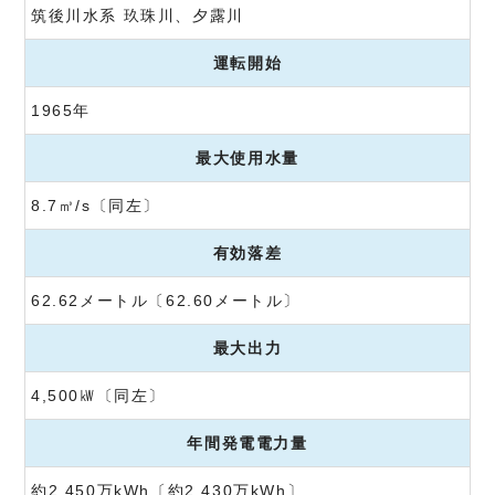
筑後川水系 玖珠川、夕露川
運転開始
1965年
最大使用水量
8.7㎥/s〔同左〕
有効落差
62.62メートル〔62.60メートル〕
最大出力
4,500㎾〔同左〕
年間発電電力量
約2,450万kWh〔約2,430万kWh〕