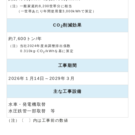
（注）一般家庭約8,200世帯分に相当
（一世帯あたり年間使用量3,000kWhで算定）
CO
削減効果
2
約7,600トン/年
（注）当社2024年度未調整排出係数
0.310kg-CO
/kWhを基に算定
2
工事期間
2026年１月14日～2029年３月
主な工事設備
水車・発電機取替
水圧鉄管一部取替 等
（注）〔 〕内は工事前の数値