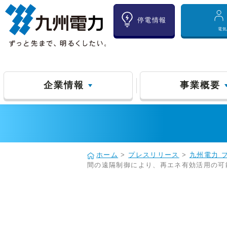
停電情報
電
企業情報
事業概要
ホーム
>
プレスリリース
>
九州電力 
間の遠隔制御により、再エネ有効活用の可