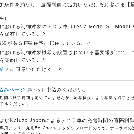
加条件を満たし、遠隔制御に協力いただけるお客さま【最
件）
おける制御対象のテスラ車（Tesla Model S、Model X
を保有していること
電器がある戸建住宅に居住していること
における制御対象機器が設置されている需要場所にて、
を契約していること
約
に同意いただけること
込みページ
からお申込みください。
期間の終了時期は定めていませんが、応募状況により募集を終了さ
了承ください。
よびKaluza Japanによるテスラ車の充電時間の遠隔制
専用アプリ「九電EV Charge」をダウンロードのうえ、テスラ車
上限）を設定ください。