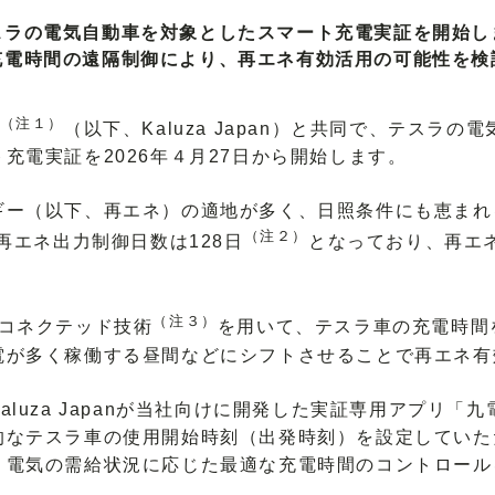
スラの電気自動車を対象としたスマート充電実証を開始し
充電時間の遠隔制御により、再エネ有効活用の可能性を検
（注１）
（以下、Kaluza Japan）と共同で、テスラ
充電実証を2026年４月27日から開始します。
ー（以下、再エネ）の適地が多く、日照条件にも恵まれ
（注２）
再エネ出力制御日数は128日
となっており、再エ
（注３）
.のコネクテッド技術
を用いて、テスラ車の充電時間
電が多く稼働する昼間などにシフトさせることで再エネ有
uza Japanが当社向けに開発した実証専用アプリ「九電E
的なテスラ車の使用開始時刻（出発時刻）を設定していた
う電気の需給状況に応じた最適な充電時間のコントロール