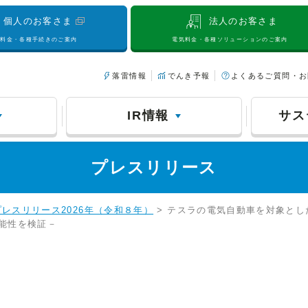
個人のお客さま
法人のお客さま
気料金・各種手続きのご案内
電気料金・各種ソリューションのご案内
落雷情報
でんき予報
よくあるご質問・お
IR情報
サス
プレスリリース
プレスリリース2026年（令和８年）
> テスラの電気自動車を対象と
能性を検証－