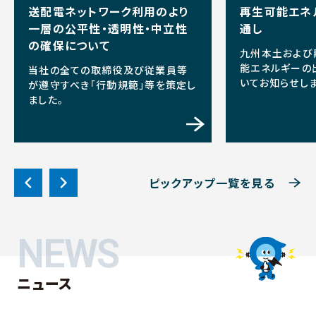
送配電ネットワーク利用のより
再生可能エネ
一層の公平性・透明性・中立性
通し
の確保について
九州本土および
能エネルギーの
当社の全ての取締役及び従業員等
いてお知らせしま
が遵守すべき「行動規範」等を策定し
ました。
ピックアップ一覧を見る
NEWS
NEWS
ニュース