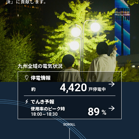
決」に貢献します。
九州全域の電気状況
停電情報
4,420
約
戸停電中
でんき予報
使用率のピーク時
89
%
18:00～18:30