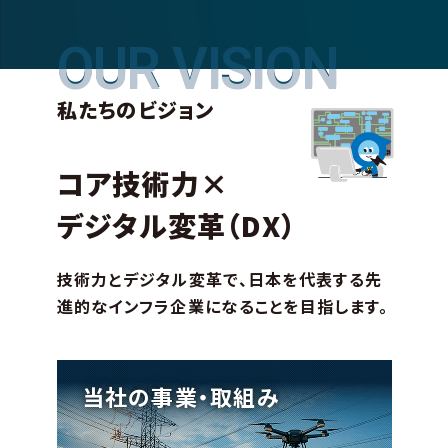
OUR VISION
OUR VISION
私たちのビジョン
コア技術力×
デジタル変革（DX）
技術力とデジタル変革で、日本を代表する先
進的なインフラ企業になることを目指します。
当社の事業・取組み