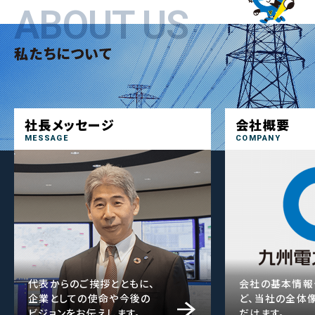
ABOUT US
ABOUT US
私たちについて
社長メッセージ
会社概要
MESSAGE
COMPANY
代表からのご挨拶とともに、
会社の基本情報
企業としての使命や今後の
ど、当社の全体
ビジョンをお伝えします。
だけます。