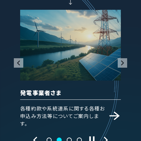
電気工事店・主任技術者さま
小売
種お
各種約款や電気の供給お申込み方
各種約
ま
法等についてご案内します。
てご案