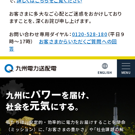
で、
詳しくはこちらをご覧ください
お客さまに多大なご心配とご迷惑をおかけしており
ますことを、深くお詫び申し上げます。
お問い合わせ専用ダイヤル：
0120-528-180
（平日９
時～17時）
お客さまからいただくご質問への回
答
ENGLISH
MENU
私たちは、安定的・効率的に電力をお届けすることを使命
（ミッション）に､｢お客さまの豊かさ」や｢社会課題の解