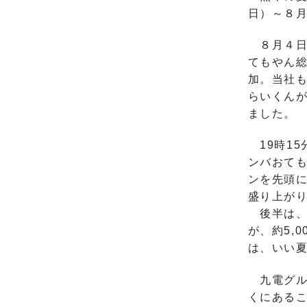
日）～８
８月４日
てもやん総
加。当社も
らいくん
ました。
19時1
ンバおて
ンを先頭
盛り上が
後半は、
が、約5,
は、いい
九電グル
くにある