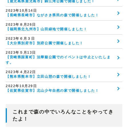
【鹿児島県鹿児島市】錦江湾公園で開催しました！
2023年10月14日
【長崎県長崎市】ながさき県民の森で開催しました！
2023年８月26日
【福岡県北九州市】山田緑地で開催しました！
2023年６月３日
【大分県別府市】別府公園で開催しました！
2023年５月13日
【宮崎県国富町】法華嶽公園でのイベントは中止といたしま
す。
2023年４月22日
【熊本県熊本市】立田山憩の森で開催しました！
2022年10月29日
【佐賀県佐賀市】北山少年自然の家で開催しました！
2022年９月23日
【鹿児島県姶良市】住吉池公園キャンプ村で開催しました！
これまで森の中でいろんなことをやってき
2022年５月14日
たよ！
【福岡県北九州市】山田緑地で開催しました！