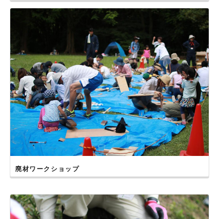
【大分県大分市】高尾山自然公園で開催しました！
2019年５月26日
【福岡県福岡市】舞鶴公園で開催しました！
2019年５月26日
【鹿児島県鹿児島市】八重山公園で開催しました！
2019年５月19日
【福岡県北九州市】山田緑地で開催しました！
2019年５月12日
【宮崎県宮崎市】こどものくにでの開催は中止とさせていた
だきました。
2019年４月７日
【長崎県雲仙市】百花台公園で開催しました！
2019年３月30日、４月14日
【佐賀市・吉野ヶ里町】北山＆吉野ヶ里で開催しました！
廃材ワークショップ
2019年３月16日
【熊本県玉名市】蛇ヶ谷公園で開催しました！
2018年11月11日
【宮崎県国富町】法華嶽公園で開催しました！