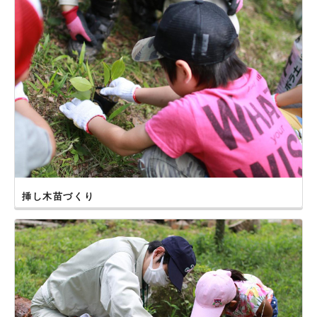
2018年10月28日
【福岡県古賀市】古賀グリーンパークで開催しました！
2018年10月14日
【長崎県長崎市】ながさき県民の森で開催しました！
2018年10月13日
【熊本県熊本市】水前寺成趣園で開催しました！
2018年８月26日
【佐賀県佐賀市】こころざしのもりで開催しました！
2018年６月17日
【福岡県北九州市】山田緑地で開催しました！
2018年６月２日、３日
【鹿児島県鹿児島市】かごしまグリーンファームで開催しま
挿し木苗づくり
した！
2018年５月27日
【大分県大分市】高尾山自然公園で開催しました！
2018年５月20日
【宮崎県宮崎市】こどものくにで開催しました！
2018年５月13日
【福岡県福岡市】舞鶴公園で開催しました！