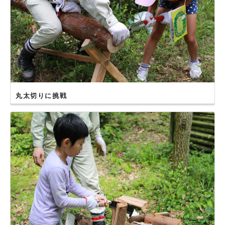
2018年４月22日
【長崎県雲仙市】長崎県立百花台公園で開催しました！
2018年３月21日、25日
【佐賀市】北山＆森林公園で開催しました！
2018年３月17日
【熊本県人吉市】人吉クラフトパークで開催しました！
2018年３月11日
【福岡県飯塚市】筑豊緑地で開催しました！
丸太切りに挑戦
2017年12月２日、３日
【鹿児島県姶良市】鹿児島県県民の森で開催しました！
2017年11月23日
【宮崎県国富町】法華嶽公園で開催しました！
2017年11月19日
【長崎市】ながさき県民の森で開催しました！
2017年10月22日
【福岡県古賀市】古賀グリーンパークでの開催は中止とさせ
ていただきました。
2017年10月７日
【熊本県菊池市】四季の里旭志で開催しました！