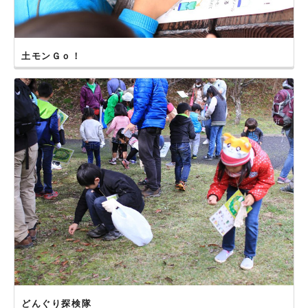
土モンＧｏ！
どんぐり探検隊