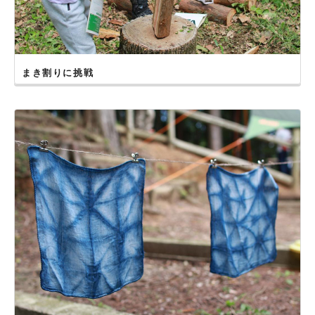
2017年10月１日
【北九州市】山田緑地で開催しました！
2017年７月９日
【長崎県島原市】平成新山ネイチャーセンターで開催しまし
まき割りに挑戦
た！
2017年５月21日
【福岡県筑前町】夜須高原記念の森で開催しました！
2017年５月14日
【宮崎県国富町】法華嶽公園で開催しました！
2017年３月19日
【鹿児島市】鹿児島市少年自然の家で開催しました！
2017年３月12日
【北九州市】山田緑地で開催しました！
2017年３月５日
【熊本県美里町】美里ガーデンプレイスで開催しました！
2017年２月26日
【佐賀市】佐賀県立森林公園で開催しました！
2016年11月23日