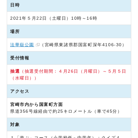
日時
2021年５月22日（土曜日）10時～16時
場所
法華嶽公園
（宮崎県東諸県郡国富町深年4106-30）
受付情報
抽選
（抽選受付期間：４月26日（月曜日）～５月５日
（水曜日））
アクセス
宮崎市内から国富町方面
県道356号線経由で約25キロメートル（車で45分）
対象
１「遊ぶ」コース（小学校低～中学年）：クイズ４