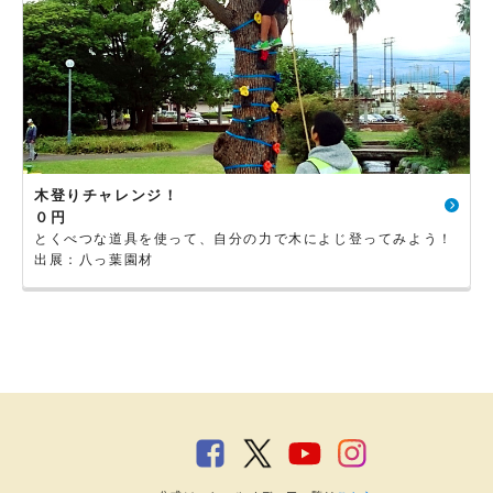
木登りチャレンジ！
０円
とくべつな道具を使って、自分の力で木によじ登ってみよう！
出展：八っ葉園材