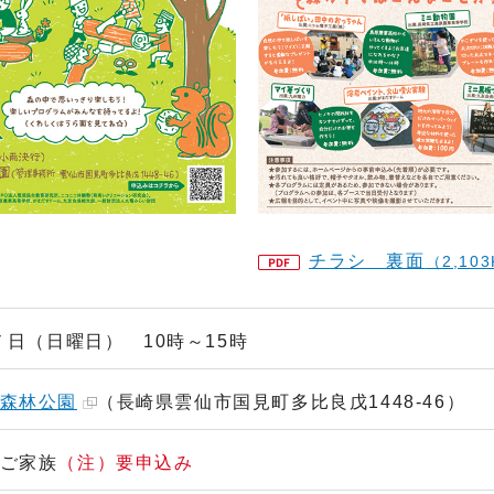
チラシ 裏面
（2,10
７日（日曜日） 10時～15時
森林公園
（長崎県雲仙市国見町多比良戊1448-46）
ご家族
（注）要申込み