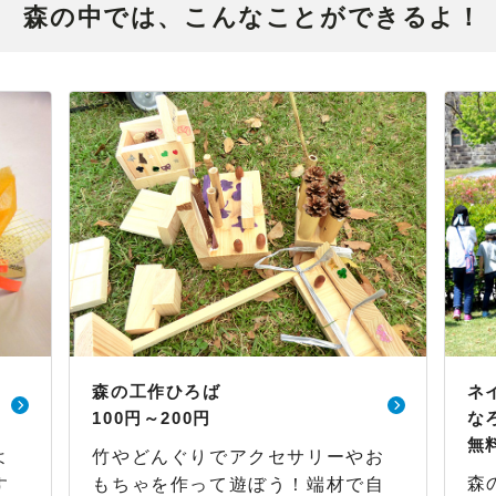
森の中では、こんなことができるよ！
森の工作ひろば
ネ
100円～200円
な
無
よ
竹やどんぐりでアクセサリーやお
森
す
もちゃを作って遊ぼう！端材で自