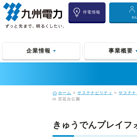
停電情報
電
企業情報
事業概要
ホーム
>
サステナビリティ
>
サステナ
in 百花台公園
きゅうでんプレイフォレ