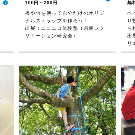
100円～200円
無
板や竹を使って自分だけのオリジ
ペ
！
ナルストラップを作ろう！
り
！
出展：ニコニコ体験塾（県南レク
ら
リエーション研究会）
出
リ