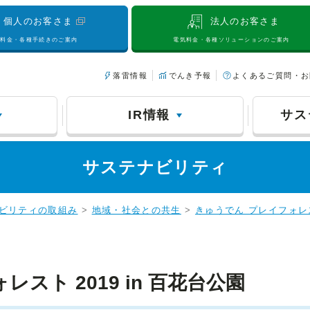
個人のお客さま
法人のお客さま
気料金・各種手続きのご案内
電気料金・各種ソリューションのご案内
落雷情報
でんき予報
よくあるご質問・お
IR情報
サス
サステナビリティ
ビリティの取組み
>
地域・社会との共生
>
きゅうでん プレイフォレ
スト 2019 in 百花台公園