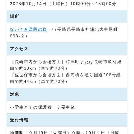
2023年10月14日（土曜日）10時00分～15時00分
場所
ながさき県民の森
（長崎県長崎市神浦北大中尾町
693-２）
アクセス
［長崎市内から会場方面］時津町または長崎市畝刈経
由で約30km（車で約70分）
［佐世保市から会場方面］西海橋を通り国道206号経
由で約44km（車で約70分）
対象
小学生とその保護者 ※要申込
受付情報
抽選制
（９月19日（火曜日）０時～10月１日（日曜