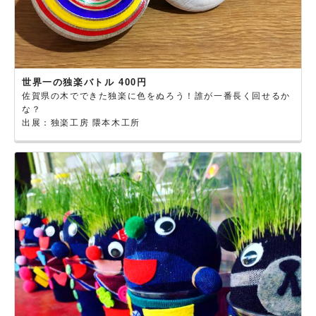
世界一の独楽バトル 400円
佐賀県の木でできた独楽に色をぬろう！誰が一番長く回せるか
な？
出展：独楽工房 隈本木工所