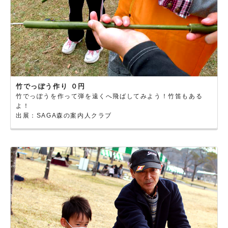
竹でっぽう作り ０円
竹でっぽうを作って弾を遠くへ飛ばしてみよう！竹笛もある
よ！
出展：SAGA森の案内人クラブ