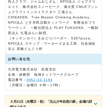
内人クラブ、ジャムおじさん、NPO法人 ジョブクリ
エイト、株式会社スノーピーク、魂火焚 CMLEブッシ
ュクラフトインストラクター 三浦さん、
CHIKAKEN、Tree Master Climbing Academy、
NPO法人 とす市民活動ネットワーク、有限会社フラ
ワーウッド、一般社団法人 PLAY FUKUOKA、一般財
団法人 九電みらい財団、
［キッチンカー］きみどりバーガー、5287pizza、
NPO法人 ステップ・ワーカーズまる工房、社会福祉
法人 若楠どんぐり村
お問い合せ先
九州電力株式会社 佐賀支社
企画・総務部 地域ネットワークグループ
電話番号：
0952-33-1194
（月曜日～金曜日 ９時～17時）
３月21日（水曜日・祝）「北山少年自然の家」会場の詳
細はコチラ