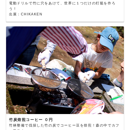
電動ドリルで竹に穴をあけて、世界に１つだけの灯籠を作ろ
う！
出展：CHIKAKEN
竹炭焙煎コーヒー ０円
竹林整備で伐採した竹の炭でコーヒー豆を焙煎！森の中でカフ