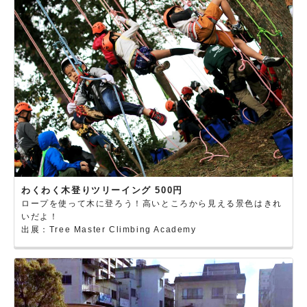
わくわく木登りツリーイング 500円
ロープを使って木に登ろう！高いところから見える景色はきれ
いだよ！
出展：Tree Master Climbing Academy