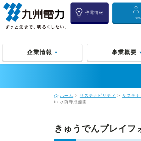
停電情報
電
企業情報
事業概要
ホーム
>
サステナビリティ
>
サステナ
in 水前寺成趣園
きゅうでんプレイフォレ