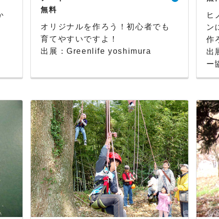
無料
か
ヒ
オリジナルを作ろう！初心者でも
ン
育てやすいですよ！
作
出展：Greenlife yoshimura
出
ー