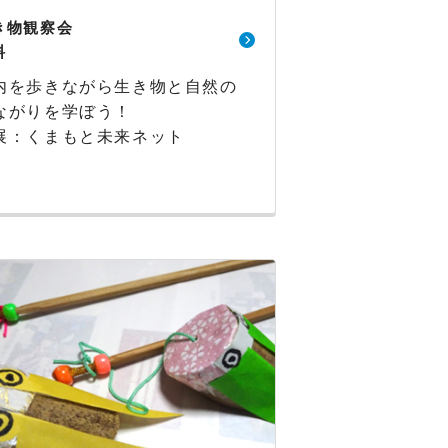
き物観察会
料
内を歩きながら生き物と自然の
ながりを学ぼう！
展：くまもと未来ネット