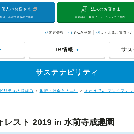
個人のお客さま
法人のお客さま
気料金・各種手続きのご案内
電気料金・各種ソリューションのご案内
落雷情報
でんき予報
よくあるご質問・お
IR情報
サス
サステナビリティ
ビリティの取組み
>
地域・社会との共生
>
きゅうでん プレイフォレ
スト 2019 in 水前寺成趣園