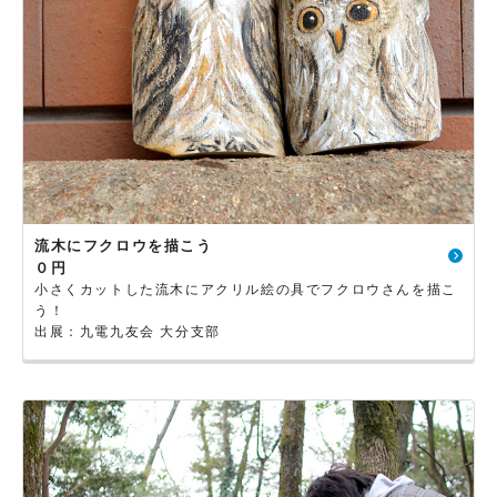
流木にフクロウを描こう
０円
小さくカットした流木にアクリル絵の具でフクロウさんを描こ
う！
出展：九電九友会 大分支部