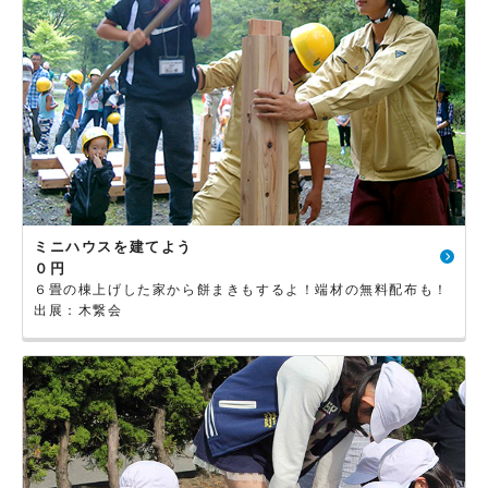
ミニハウスを建てよう
０円
６畳の棟上げした家から餅まきもするよ！端材の無料配布も！
出展：木繋会