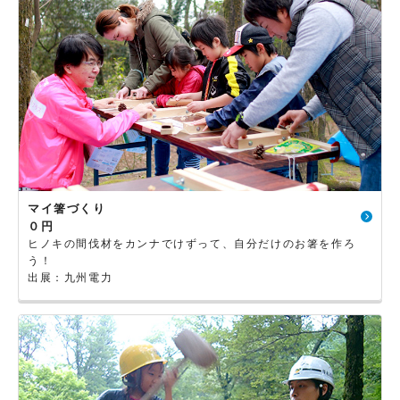
マイ箸づくり
０円
ヒノキの間伐材をカンナでけずって、自分だけのお箸を作ろ
う！
出展：九州電力