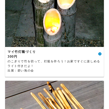
マイ竹灯籠づくり
300円
のこぎりで竹を切って、灯籠を作ろう！お家ですぐに楽しめる
ライト付きだよ！
出展：碧い海の会