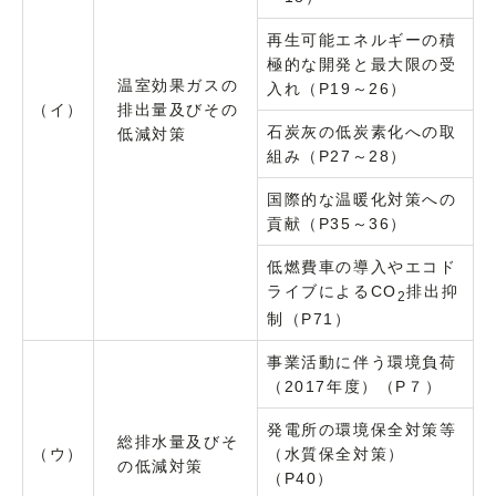
再生可能エネルギーの積
極的な開発と最大限の受
温室効果ガスの
入れ（P19～26）
（イ）
排出量及びその
石炭灰の低炭素化への取
低減対策
組み（P27～28）
国際的な温暖化対策への
貢献（P35～36）
低燃費車の導入やエコド
ライブによるCO
排出抑
2
制（P71）
事業活動に伴う環境負荷
（2017年度）（P７）
発電所の環境保全対策等
総排水量及びそ
（ウ）
（水質保全対策）
の低減対策
（P40）