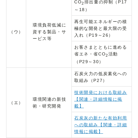
CO
排出量の抑制（P17
2
～18）
再生可能エネルギーの積
環境負荷低減に
極的な開発と最大限の受
（ウ）
資する製品・サ
入れ（P19～26）
ービス等
お客さまとともに進める
省エネ・省CO
活動
2
（P29～30）
石炭火力の低炭素化への
取組み（P27）
技術開発における取組み
環境関連の新技
【関連・詳細情報に掲
（エ）
術・研究開発
載】
石炭灰の新たな有効利用
への取組み【関連・詳細
情報に掲載】