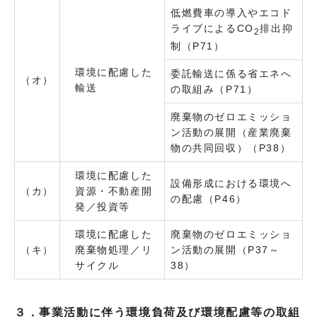
低燃費車の導入やエコド
ライブによるCO
排出抑
2
制（P71）
環境に配慮した
委託輸送に係る省エネへ
（オ）
輸送
の取組み（P71）
廃棄物のゼロエミッショ
ン活動の展開（産業廃棄
物の共同回収）（P38）
環境に配慮した
設備形成における環境へ
（カ）
資源・不動産開
の配慮（P46）
発／投資等
環境に配慮した
廃棄物のゼロエミッショ
（キ）
廃棄物処理／リ
ン活動の展開（P37～
サイクル
38）
３．事業活動に伴う環境負荷及び環境配慮等の取組