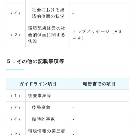
社会における経
（イ）
-
済的側面の状況
環境配慮経営の社
トップメッセージ（P３
（２）
会的側面に関する
～４）
状況
５．その他の記載事項等
ガイドライン項目
報告書での項目
（１）
後発事象等
（ア）
後発事象
-
（イ）
臨時的事象
-
環境情報の第三者
（２）
-