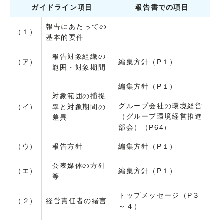
ガイドライン項目
報告書での項目
報告にあたっての
（１）
基本的要件
報告対象組織の
（ア）
編集方針（P１）
範囲・対象期間
編集方針（P１）
対象範囲の捕捉
グループ会社の環境経営
（イ）
率と対象期間の
（グループ環境経営推進
差異
部会）（P64）
（ウ）
報告方針
編集方針（P１）
公表媒体の方針
（エ）
編集方針（P１）
等
トップメッセージ（P３
（２）
経営責任者の緒言
～４）