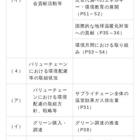
（イ）
次世代層へのエネルギ
会貢献活動等
ー・環境教育の展開
（P51～52）
国際的な地球温暖化対策
への貢献（P35～36）
環境月間における取り組
み（P53～54）
バリューチェーン
（４）
における環境配慮
等の取組状況
バリューチェー
サプライチェーン全体の
ンにおける環境
（ア）
温室効果ガス排出量
配慮の取組方
（P31）
針、戦略等
グリーン購入・
グリーン調達の推進
（イ）
調達
（P38）