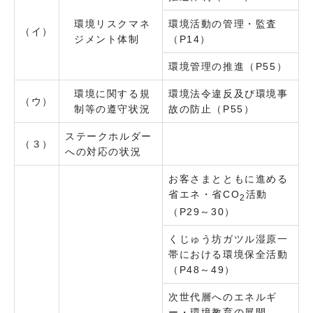
環境リスクマネ
環境活動の管理・監査
（イ）
ジメント体制
（P14）
環境管理の推進（P55）
環境に関する規
環境法令違反及び環境事
（ウ）
制等の遵守状況
故の防止（P55）
ステークホルダー
（３）
への対応の状況
お客さまとともに進める
省エネ・省CO
活動
2
（P29～30）
くじゅう坊ガツル湿原一
帯における環境保全活動
（P48～49）
次世代層へのエネルギ
ー・環境教育の展開