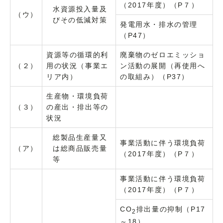
（2017年度）（P７）
水資源投入量及
（ウ）
びその低減対策
発電用水・排水の管理
（P47）
資源等の循環的利
廃棄物のゼロエミッショ
（２）
用の状況（事業エ
ン活動の展開（再使用へ
リア内）
の取組み）（P37）
生産物・環境負荷
（３）
の産出・排出等の
状況
総製品生産量又
事業活動に伴う環境負荷
（ア）
は総商品販売量
（2017年度）（P７）
等
事業活動に伴う環境負荷
（2017年度）（P７）
CO
排出量の抑制（P17
2
～18）