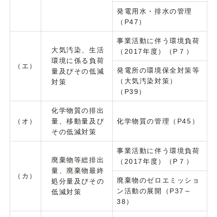
発電用水・排水の管理
（P47）
事業活動に伴う環境負荷
大気汚染、生活
（2017年度）（P７）
環境に係る負荷
（エ）
発電所の環境保全対策等
量及びその低減
（大気汚染対策）
対策
（P39）
化学物質の排出
（オ）
量、移動量及び
化学物質の管理（P45）
その低減対策
事業活動に伴う環境負荷
廃棄物等総排出
（2017年度）（P７）
量、廃棄物最終
（カ）
廃棄物のゼロエミッショ
処分量及びその
ン活動の展開（P37～
低減対策
38）