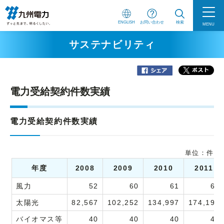
ENGLISH
お問い合わせ
検索
MENU
サステナビリティ
電力受給契約件数実績
電力受給契約件数実績
単位：件
年度
2008
2009
2010
2011
風力
52
60
61
63
太陽光
82,567
102,252
134,997
174,197
バイオマス等
40
40
40
40