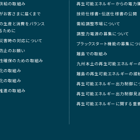
供給の取組み
再生可能エネルギーからの電力
がお客さまに届くまで
技術仕様書・伝送仕様書の公開
の生産と消費をバランス
需給調整市場について
るために
調整力電源の募集について
災害時の対応について
ブラックスタート機能の募集につ
防止のお願い
離島での取組み
性確保のための取組み
九州本土の再生可能エネルギー
化の取組み
離島の再生可能エネルギーの接
化の取組み
再生可能エネルギー出力制御に
推進の取組み
再生可能エネルギー出力制御見
再生可能エネルギーに関する重