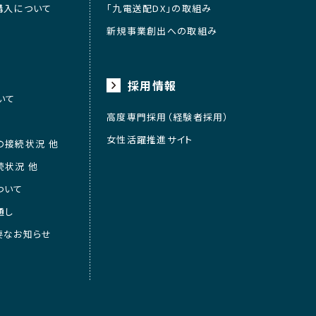
購入について
「九電送配DX」の取組み
新規事業創出への取組み
採用情報
いて
高度専門採用（経験者採用）
女性活躍推進サイト
の接続状況 他
続状況 他
ついて
通し
要なお知らせ