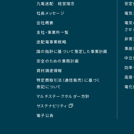
九電送配 経営理念
安定
社長メッセージ
電気
会社概要
電気
させ
支社・事業所一覧
非常
送配電事業戦略
事故
国の指針に基づいて策定した事業計画
中立
安全のための業務計画
効率
資材調達情報
高度
特定商取引法（通信販売）に基づく
表記について
電化
マルチステークホルダー方針
サステナビリティ
電子公告