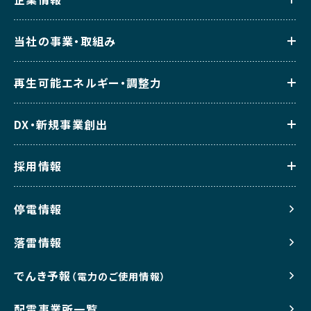
た⾏為等が認められる場合、主催者の判断で応募・当選
を無効とします。
当社の事業・取組み
・本規約に反する不正な利⽤（架空、他者へのなりすま
し、複数アカウントの所持等）が判明した場合、応募・当
再生可能エネルギー・調整力
選を無効とします。
・当キャンペーンに関するお問い合わせは、「8 お問い
合わせ先」により受け付けます。ただし、当選に関するお
DX・新規事業創出
問い合わせには、⼀切お答えできませんので、予めご了
承ください。
採用情報
5. 個⼈情報の取り扱いについて
停電情報
・ご提供いただいた個人情報は、当キャンペーンの実施
の他、個人を特定しない統計情報としてサービス向上の
落雷情報
ために利用します。その他の目的には一切利用しませ
ん。
でんき予報
（電力のご使用情報）
・ご提供いただいた個人情報は、業務を委託する株式会
配電事業所一覧
社ギフトパッドが取得し、景品の不正取得防止のために