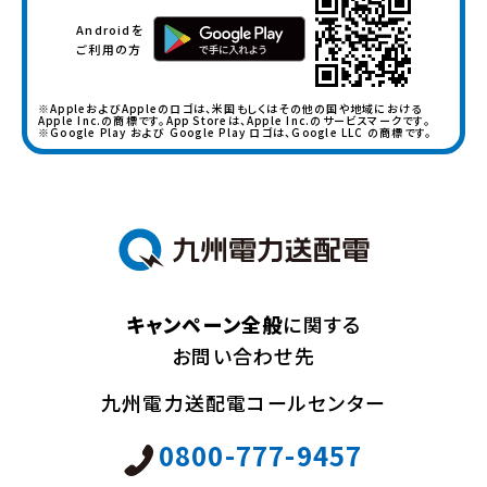
満たす方。
Androidを
ご利用の方
① キャンペーン期間中に新規にダウンロードいただい
た方
※AppleおよびAppleのロゴは、米国もしくはその他の国や地域における
② 2024年11月30日以前にダウンロードされている
Apple Inc.の商標です。App Storeは、Apple Inc.のサービスマークです。
※Google Play および Google Play ロゴは、Google LLC の商標です。
方のうち、キャンペーン期間中に新たに供給地点特定番
号でエリア登録された方（※）
※キャンペーン期間終了時点（2025年1月31日）で、供
給地点特定番号のエリア登録が確認できない場合、抽
選の対象外となります
(3)その他
キャンペーン全般
に関する
・供給地点特定番号でエリア登録いただいた場合、抽選
お問い合わせ先
の当選確率を10倍とします。
九州電力送配電コールセンター
3. 景品について
・キャンペーン期間中に応募いただいた方の中から抽選
0800-777-9457
で以下のいずれかの景品が当たります。