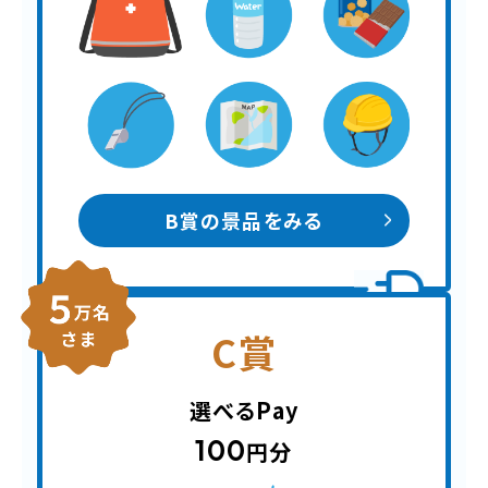
B賞の景品をみる
C賞
選べるPay
100
円分