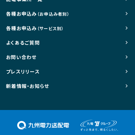
利用します。
各種お申込み
（お申込み者別）
・個人情報をご本人のご同意なく業務委託先以外の第
三者に開示・提供することはありません(法令により開
各種お申込み
（サービス別）
示・提供を求められた場合を除きます)。
・その他、個人情報のお取り扱いに関しては、主催者ホ
よくあるご質問
ームページの個人情報保護方針（
https://www.kyud
お問い合わせ
en.co.jp/td_privacy_index.html
）をご覧ください。
プレスリリース
6. 免責事項について
・当キャンペーンへのご応募は、応募者自らの判断と責
新着情報・お知らせ
任において行うものとし、ご応募に際して応募者に何ら
かの損害が生じた場合、主催者の故意または重過失に
起因するものを除いて主催者はその責任を一切負いま
せん。また、主催者に故意または重大な過失がある場合
も、主催者の賠償義務は、直接、通常かつ現実に生じた
損害に限られます。