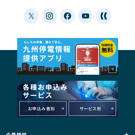
・送付先住所の記入の不備・ご不在等により、景品をお
受取りいただけなかった場合、当選は無効となります。
また、再送はできません。
4. 応募に関する注意事項について
・当キャンペーンのご応募はお一人様１回までとします。
・ご応募の際の通信費およびそれに付随する費⽤の⼀切
は、全て応募者のご負担となります。
・当選結果は２月中旬頃、九州停電情報提供アプリ内で
お知らせします。
・一定時間操作しない状態が続くと、タイムアウトとなり
ご入力が破棄されますのでご注意ください。
・当選の権利および景品は当選者ご本⼈に限り有効で
お申込み者別
サービス別
あり、ご家族を含む第三者へ譲渡・換⾦・転売することは
できません。
・公序良俗に反する⾏為や、不正応募、営利を目的とし
企業情報