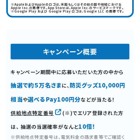
※AppleおよびAppleのロゴは、米国もしくはその他の国や地域における
Apple Inc.の商標です。App Storeは、Apple Inc.のサービスマークです。
※Google Play および Google Play ロゴは、Google LLC の商標です。
キャンペーン概要
キャンペーン期間中に応募いただいた方の中から
抽選で約５万名さま
防災グッズ10,000円
に、
相当
選べるPay100円分
や
などが当たる！
供給地点特定番号
(※)でエリア登録された方
10倍！
は、
抽選の当選確率がなんと
※供給地点特定番号は、電気料金の請求書等でご確認く