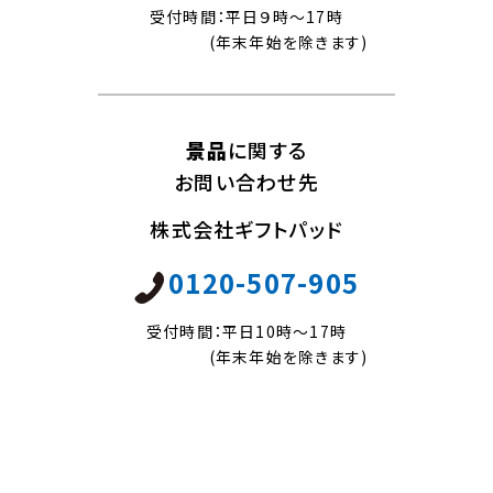
受付時間：平日９時～17時
A賞：選べる防災グッズ 10,000円相当（50名さま）
(年末年始を除きます)
B賞：選べる防災グッズ 5,000円相当（100名さま）
C賞：選べるPay 100円分（5万名さま）
・選べる防災グッズおよび選べるPayは、ラインナップの
景品
に関する
中からお好きな景品と交換できます。
お問い合わせ先
・選べるPayの有効期限は、ペイメントごとに異なりま
株式会社ギフトパッド
す。詳細は、交換ページをご確認ください。
・ラインナップは随時変更となる場合があります。
0120-507-905
・選べる防災グッズおよび選べるPayの景品の交換期限
は、2025年3月16日（日）までとなります。
受付時間：平日10時～17時
・景品交換後の景品の変更・キャンセルはできません。
(年末年始を除きます)
・選べる防災グッズは、景品選択時に送付先情報をご入
力いただいた後、順次景品を発送します。また、景品の送
付先は日本国内に限らせていただきますので、ご了承く
ださい。