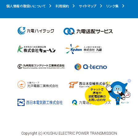
・主催者は、以下事由により当キャンペーンの一部また
個人情報の取扱いについて
利用規約
サイトマップ
リンク集
はすべてを変更・中断あるいは中止または終了した場
合に生じた損害について、一切の責任を負いません。
- 火災や通信環境の悪化等の非常事態が発生した場合
- 地震、噴火、洪水、津波等の天災地変、感染症の蔓延 、
暴動、労働争議、官公署の命令等による場合
- その他、当キャンペーンの開催、継続が困難であると主
催者が判断した場合
7. その他
・当キャンペーンおよび本規約に関する事項には⽇本法
が適用されます。当キャンペーンおよび本規約に関連す
る⼀切の紛争については、九州地⽅裁判所を第⼀審の
専属的合意管轄裁判所とします。
Copyright (c) KYUSHU ELECTRIC POWER TRANSMISSION