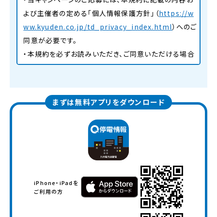
よび主催者の定める「個人情報保護方針」（
https://w
ww.kyuden.co.jp/td_privacy_index.html
）へのご
同意が必要です。
・本規約を必ずお読みいただき、ご同意いただける場合
に限り、ご応募ください。
・当キャンペーンに応募された時点で、本規約にご同意
いただいたものとみなします。
まずは無料アプリをダウンロード
なお、未成年者が応募する場合は、親権者等法定代理
人の同意を得てください。
2. 当キャンペーンの概要について
(1) キャンペーン期間
・2024年12⽉1⽇（日）～2025年1⽉31⽇（⾦）
iPhone・iPadを
(2) 応募資格
ご利用の方
・本規約のすべての内容にご同意のうえ応募し、アンケ
ートを回答いただいた方のうち、以下条件のいずれかを