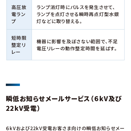
高圧放
ランプ消灯時にパルスを発生させて、
電ラン
ランプを点灯させる瞬時再点灯型水銀
プ
灯などに取り替える。
短時限
機器に影響を及ぼさない範囲で、不足
整定リ
電圧リレーの動作整定時間を延ばす。
レー
瞬低お知らせメールサービス（６kV及び
22kV受電）
６kVおよび22kV受電お客さま向けの瞬低お知らせメー