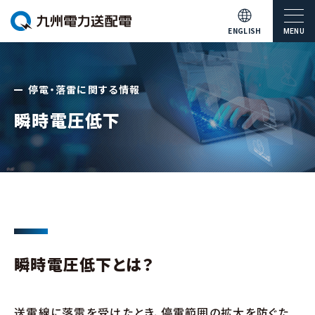
ENGLISH
MENU
停電・落雷に関する情報
瞬時電圧低下
瞬時電圧低下とは？
送電線に落雷を受けたとき、停電範囲の拡大を防ぐた