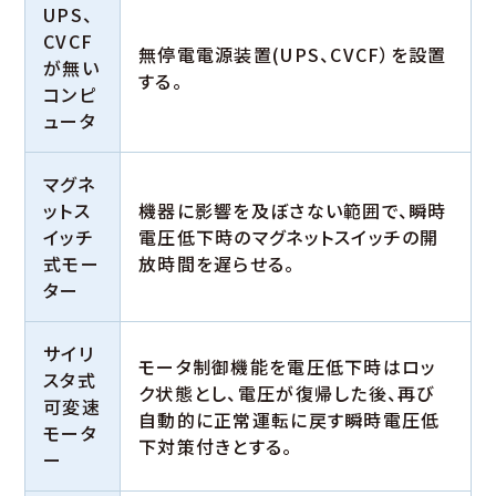
UPS、
CVCF
無停電電源装置(UPS、CVCF）を設置
が無い
する。
コンピ
ュータ
マグネ
ットス
機器に影響を及ぼさない範囲で、瞬時
イッチ
電圧低下時のマグネットスイッチの開
式モー
放時間を遅らせる。
ター
サイリ
モータ制御機能を電圧低下時はロッ
スタ式
ク状態とし、電圧が復帰した後、再び
可変速
自動的に正常運転に戻す瞬時電圧低
モータ
下対策付きとする。
ー