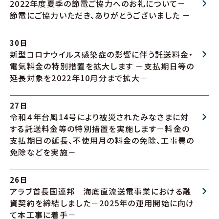
2022年度夏季の節電ご協力へのお礼について－
節電にご協力いただき、ありがとうございました －
30日
新型コロナウイルス感染症の影響に伴う託送料金・
電気料金の特別措置を拡大します －支払期日等の
延長対象を2022年10月分まで拡大－
27日
令和４年台風14号により被災されたみなさまに対
する託送料金等の特別措置を実施します－料金の
支払期日の延長、不使用月の料金の免除、工事費の
免除などを実施－
26日
アラブ首長国連邦 海底直流送電事業における融
資契約を締結しました－2025年の運用開始に向け
て本工事に着手－