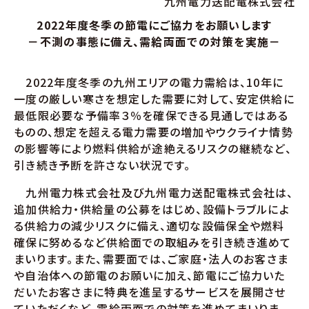
九州電力送配電株式会社
2022年度冬季の節電にご協力をお願いします
－不測の事態に備え、需給両面での対策を実施－
2022年度冬季の九州エリアの電力需給は、10年に
一度の厳しい寒さを想定した需要に対して、安定供給に
最低限必要な予備率３％を確保できる見通しではある
ものの、想定を超える電力需要の増加やウクライナ情勢
の影響等により燃料供給が途絶えるリスクの継続など、
引き続き予断を許さない状況です。
九州電力株式会社及び九州電力送配電株式会社は、
追加供給力・供給量の公募をはじめ、設備トラブルによ
る供給力の減少リスクに備え、適切な設備保全や燃料
確保に努めるなど供給面での取組みを引き続き進めて
まいります。また、需要面では、ご家庭・法人のお客さま
や自治体への節電のお願いに加え、節電にご協力いた
だいたお客さまに特典を進呈するサービスを展開させ
ていただくなど、需給両面での対策を進めてまいりま