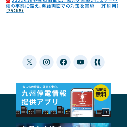
2022年度冬季の節電にご協力をお願いします－不
測の事態に備え、需給両面での対策を実施－（印刷用）
（292KB）