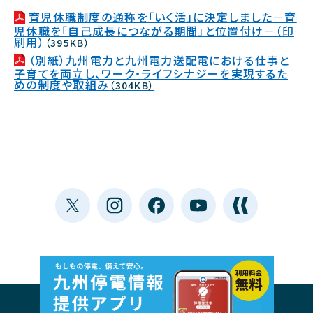
育児休職制度の通称を「いく活」に決定しました－育
児休職を「自己成長につながる期間」と位置付け－（印
刷用）
（395KB）
（別紙）九州電力と九州電力送配電における仕事と
子育てを両立し、ワーク・ライフシナジーを実現するた
めの制度や取組み
（304KB）