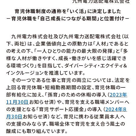
九州電力送配電株式会社
育児休職制度の通称を「いく活」に決定しました
－育児休職を「自己成長につながる期間」と位置付け－
九州電力株式会社及び九州電力送配電株式会社（以
下、両社）は、企業価値向上の原動力は「人材」であると
の考えの下、「一人ひとりの能力の最大限の発揮」と「多
様な人材が働きやすく、成長・働きがいを感じ活躍でき
る環境づくり」を目指して、ダイバーシティ・エクイティ＆
インクルージョンを推進しています。
その一つである仕事と育児の両立については、法定を
上回る育児休職・短縮勤務期間の設定、育児休職の一
部有給化に加え、「孫育」のための休暇の導入（
2023年
11月30日
お知らせ済）や、育児を支える職場メンバーへ
の支援となる「育児サポート応援金」の導入（
2024年８
月30日
お知らせ済）など、育児に携わる従業員本人へ
の支援のみならず、職場全体で育児を支え合う風土の
醸成にも取り組んでいます。