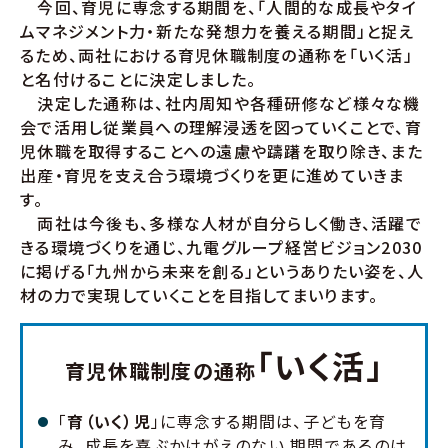
今回、育児に専念する期間を、「人間的な成長やタイ
ムマネジメント力・新たな発想力を養える期間」と捉え
るため、両社における育児休職制度の通称を「いく活」
と名付けることに決定しました。
決定した通称は、社内周知や各種研修など様々な機
会で活用し従業員への理解浸透を図っていくことで、育
児休職を取得することへの遠慮や躊躇を取り除き、また
出産・育児を支え合う環境づくりを更に進めていきま
す。
両社は今後も、多様な人材が自分らしく働き、活躍で
きる環境づくりを通じ、九電グループ経営ビジョン2030
に掲げる「九州から未来を創る」というありたい姿を、人
材の力で実現していくことを目指してまいります。
「いく活」
育児休職制度の通称
「
育（いく）児
」に専念する期間は、子どもを育
み、成長を喜ぶかけがえのない 期間であるのは