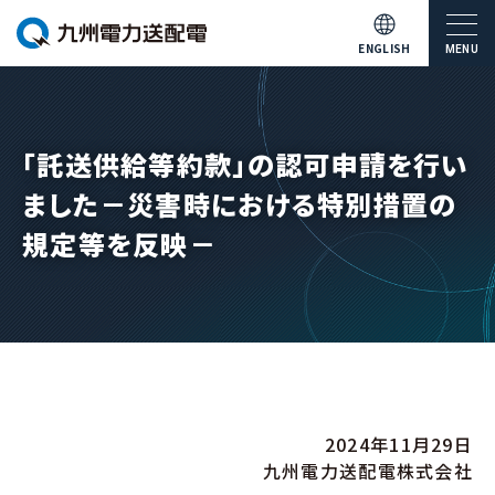
ENGLISH
MENU
「託送供給等約款」の認可申請を行い
ました－災害時における特別措置の
規定等を反映－
2024年11月29日
九州電力送配電株式会社