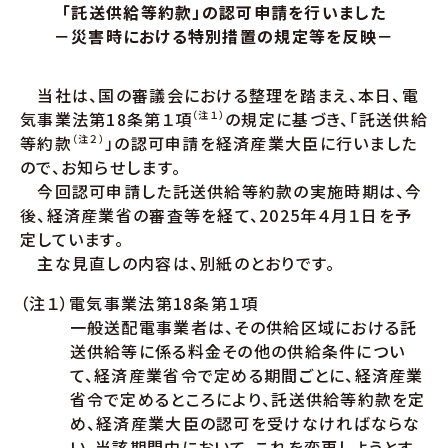
「託送供給等約款」の認可申請を行いました
－災害時における特別措置の規定等を反映－
当社は、国の審議会における整理を踏まえ、本日、電
気事業法第18条第１項
（注１）
の規定に基づき、「託送供給
等約款
（注２）
」の認可申請を経済産業大臣に行いました
ので、お知らせします。
今回認可申請した託送供給等約款の実施時期は、今
後、経済産業省の審査等を経て、2025年４月１日を予
定しています。
主な見直しの内容は、別紙のとおりです。
（注１）電気事業法第18条第１項
一般送配電事業者は、その供給区域における託
送供給等に係る料金その他の供給条件につい
て、経済産業省令で定める期間ごとに、経済産業
省令で定めるところにより、託送供給等約款を定
め、経済産業大臣の認可を受けなければならな
い。当該期間中において、これを変更しようとす