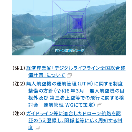
（注１）
経済産業省「デジタルライフライン全国総合整
備計画」について
（注２）
無人航空機の運航管理（UTM）に関する制度
整備の方針（令和６年３月 無人航空機の目
視外及び 第三者上空等での飛行に関する検
討会 運航管理 WGにて策定）
（注３）
ガイドライン等に適合したドローン航路を認
証のうえ登録し、関係者等に広く周知する制
度