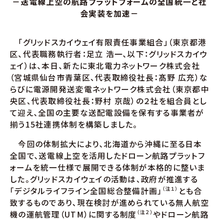
－送電線上空の航路プラットフォームの全国統一と社
会実装を加速－
「グリッドスカイウェイ有限責任事業組合」（東京都港
区、代表職務執行者：足立 浩一、以下：グリッドスカイウ
ェイ）は、本日、新たに東北電力ネットワーク株式会社
（宮城県仙台市青葉区、代表取締役社長：髙野 広充）な
らびに電源開発送変電ネットワーク株式会社（東京都中
央区、代表取締役社長：野村 京哉）の２社を組合員とし
て迎え、全国の主要な送配電設備を保有する事業者が
揃う15社連携体制を構築しました。
今回の体制拡大により、北海道から沖縄に至る日本
全国で、送電線上空を活用したドローン航路プラットフ
ォームを統一仕様で展開できる体制が本格的に整いま
した。グリッドスカイウェイの活動は、政府が推進する
「デジタルライフライン全国総合整備計画」
（注１）
とも合
致するものであり、現在検討が進められている無人航空
機の運航管理（UTM）に関する制度
（注２）
やドローン航路