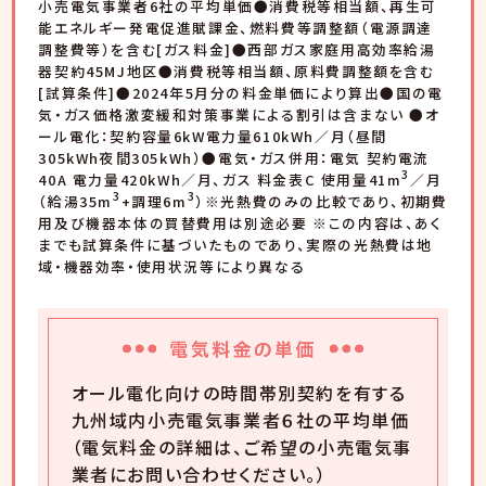
⼩売電気事業者6社の平均単価●消費税等相当額、再⽣可
能エネルギー発電促進賦課⾦、燃料費等調整額（電源調達
調整費等）を含む[ガス料⾦]●⻄部ガス家庭⽤⾼効率給湯
器契約45MJ地区●消費税等相当額、原料費調整額を含む
[試算条件]●2024年5⽉分の料⾦単価により算出●国の電
気・ガス価格激変緩和対策事業による割引は含まない ●オ
ール電化：契約容量6kW電力量610kWh／月（昼間
305kWh夜間305kWh）●電気・ガス併用：電気 契約電流
3
40A 電力量420kWh／月、ガス 料金表C 使用量41m
／月
3
3
（給湯35m
+調理6m
）※光熱費のみの比較であり、初期費
用及び機器本体の買替費用は別途必要 ※この内容は、あく
までも試算条件に基づいたものであり、実際の光熱費は地
域・機器効率・使用状況等により異なる
オール電化向けの時間帯別契約を有する
九州域内小売電気事業者６社の平均単価
（電気料金の詳細は、ご希望の小売電気事
業者にお問い合わせください。）