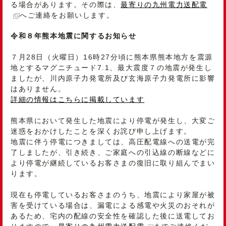
る場合があります。その際は、
最寄りの九州電力送配電
へご連絡をお願いします。
令和８年熊本地震に関するお知らせ
７月28日（火曜日）16時27分頃に熊本県熊本地方を震源
地とするマグニチュード7.1、最大震度７の地震が発生し
ましたが、川内原子力発電所及び玄海原子力発電所に影響
はありません。
詳細の情報はこちらに掲載しています
熊本県において発生した地震により停電が発生し、大変ご
迷惑をおかけしたことを深くお詫び申し上げます。
地震に伴う停電につきましては、高圧配電線への送電が完
了しましたが、引き続き、ご家庭への引込線の断線などに
より停電が継続しているお客さまの復旧に取り組んでまい
ります。
現在も停電しているお客さまのうち、地震により家屋が被
害を受けている場合は、漏電による感電や火災のおそれが
あるため、宅内の配線の安全性を確認した後に送電してお