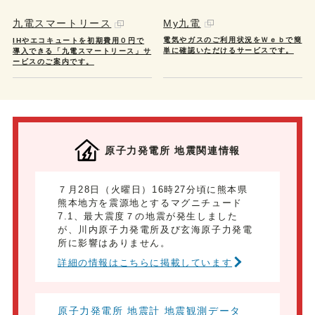
My九電
九電スマートリース
電気やガスのご利用状況をＷｅｂで簡
IHやエコキュートを初期費用０円で
単に確認いただけるサービスです。
導入できる「九電スマートリース」サ
ービスのご案内です。
原子力発電所 地震関連情報
７月28日（火曜日）16時27分頃に熊本県
熊本地方を震源地とするマグニチュード
7.1、最大震度７の地震が発生しました
が、川内原子力発電所及び玄海原子力発電
所に影響はありません。
詳細の情報はこちらに掲載しています
原子力発電所 地震計 地震観測データ