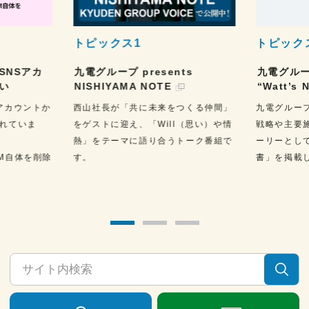
トピックス1
トピック
SNSアカ
九電グループ presents
九電グルー
い
NISHIYAMA NOTE
“Watt’s 
アカウントか
西山社長が「共に未来をつくる仲間」
九電グルー
されていま
をゲストに迎え、「Will（思い）や情
戦略や主要
熱」をテーマに語り合うトーク番組で
ーリーとし
M自体を削除
す。
書」を掲載