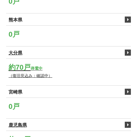
0戸
熊本県
0戸
大分県
約70戸
停電中
（復旧見込み：確認中）
宮崎県
0戸
鹿児島県