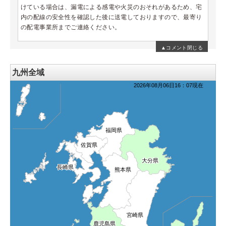
けている場合は、漏電による感電や火災のおそれがあるため、宅
内の配線の安全性を確認した後に送電しておりますので、最寄り
の配電事業所までご連絡ください。
▲コメント閉じる
九州全域
2026年08月06日16：07現在
福岡県
福岡県
佐賀県
佐賀県
大分県
大分県
長崎県
長崎県
熊本県
熊本県
宮崎県
宮崎県
鹿児島県
鹿児島県