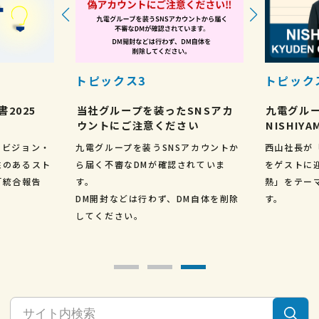
トピックス3
トピック
2025
当社グループを装ったSNSアカ
九電グループ
ウントにご注意ください
NISHIYA
なビジョン・
九電グループを装うSNSアカウントか
西山社長が
性のあるスト
ら届く不審なDMが確認されていま
をゲストに迎
「統合報告
す。
熱」をテー
DM開封などは行わず、DM自体を削除
す。
してください。