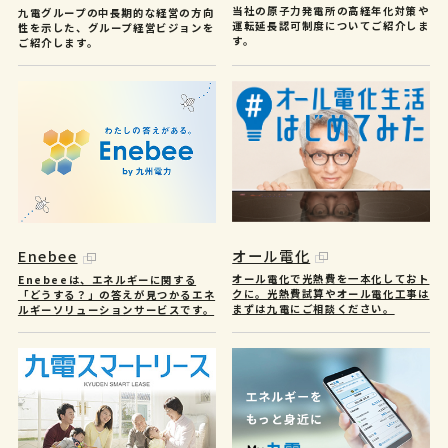
当社の原子力発電所の高経年化対策や
九電グループの中長期的な経営の方向
運転延長認可制度についてご紹介しま
性を示した、グループ経営ビジョンを
す。
ご紹介します。
オール電化
Enebee
オール電化で光熱費を一本化しておト
Enebeeは、エネルギーに関する
クに。光熱費試算やオール電化工事は
「どうする？」の答えが見つかるエネ
まずは九電にご相談ください。
ルギーソリューションサービスです。