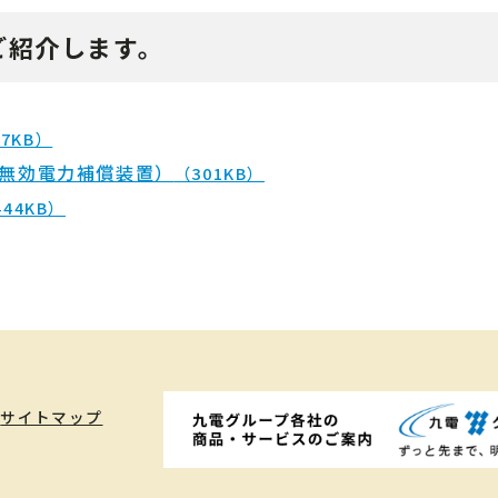
ご紹介します。
97KB）
形無効電力補償装置）
（301KB）
444KB）
サイトマップ