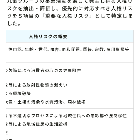
九電グループの事業活動を通じて発生し得る人権リ
スクを抽出・評価し、優先的に対応すべき人権リス
クを５項目の「重要な人権リスク」として特定しま
した。
人権リスクの概要
向・性自認､年齢・世代､障害､同和問題､国籍､宗教､雇用形態等
スの欠陥による消費者の心身の健康阻害
事故等による放射性物質の漏えい
による環境破壊
る大気・土壌の汚染や水質汚濁、森林破壊
おける不適切なプロセスによる地域住民への悪影響や強制移住
事故等による地域住民の生活毀損
発生