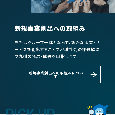
新規事業創出への取組み
当社はグループ一体となって、新たな事業・サ
ービスを創出することで地域社会の課題解決
や九州の発展・成長を目指します。
新規事業創出への取組みについ
て
PICK UP
PICK UP