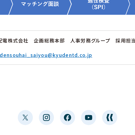
配電株式会社 企画総務本部 人事労務グループ 採用担
densouhai_saiyou@kyudentd.co.jp