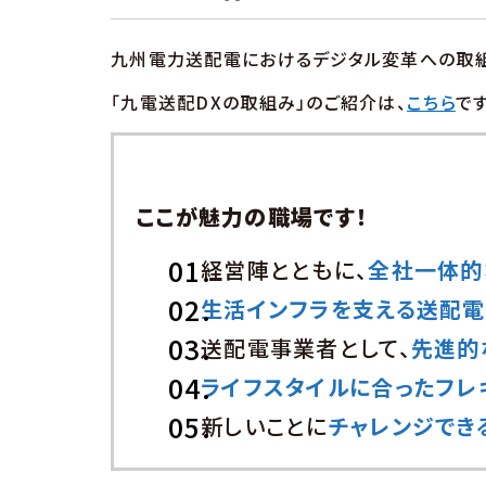
九州電力送配電におけるデジタル変革への取組
「九電送配DXの取組み」のご紹介は、
こちら
です
ここが魅力の職場です！
経営陣とともに、
全社一体的
生活インフラを支える送配
送配電事業者として、
先進的
ライフスタイルに合ったフレ
新しいことに
チャレンジでき