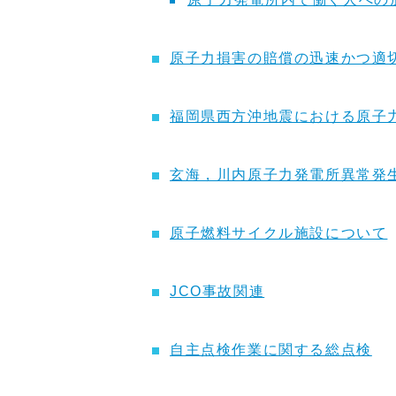
原子力損害の賠償の迅速かつ適
福岡県西方沖地震における原子
玄海，川内原子力発電所異常発
原子燃料サイクル施設について
JCO事故関連
自主点検作業に関する総点検