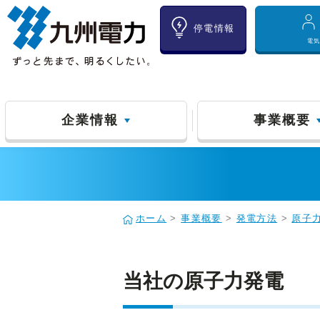
停電情報
電
企業情報
事業概要
ホーム
>
事業概要
>
発電方法
>
原子
当社の原子力発電