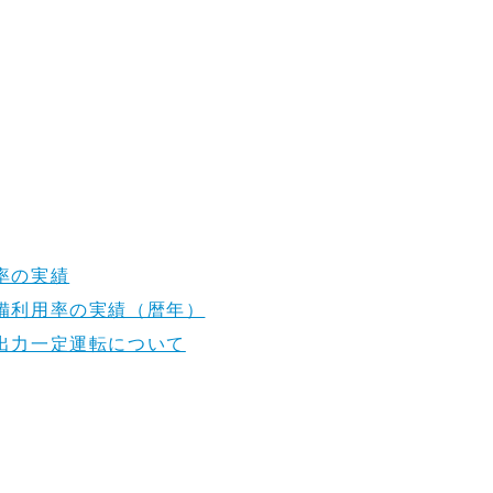
率の実績
備利用率の実績（暦年）
出力一定運転について