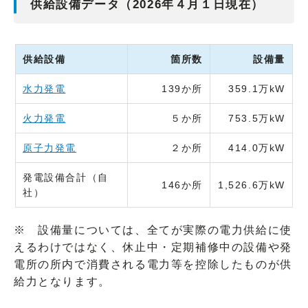
供給設備データ（2026年４月１日現在）
供給設備
箇所数
設備量
水力発電
139か所
359.1万kW
火力発電
５か所
753.5万kW
原子力発電
２か所
414.0万kW
発電設備合計（自
146か所
1,526.6万kW
社）
※ 設備量については、全てが実際の電力供給に使
えるわけではなく、休止中・定期補修中の設備や発
電所の所内で消費される電力等を控除したものが供
給力となります。