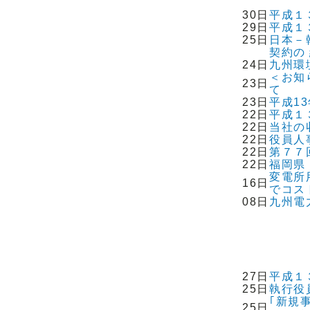
30日
平成１
29日
平成１
25日
日本－
契約の
24日
九州環
＜お知
23日
て
23日
平成1
22日
平成１
22日
当社の
22日
役員人
22日
第７７
22日
福岡県
変電所
16日
でコス
08日
九州電
27日
平成１
25日
執行役
｢新規
25日