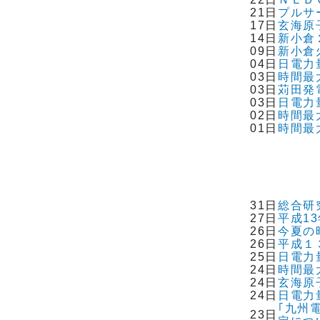
21日
プルサ
17日
玄海原
14日
新小倉
09日
新小倉
04日
日電力
03日
時間最
03日
苅田発
03日
日電力
02日
時間最
01日
時間最
31日
総合研
27日
平成1
26日
今夏の
26日
平成１
25日
日電力
24日
時間最
24日
玄海原
24日
日電力
｢九州
23日