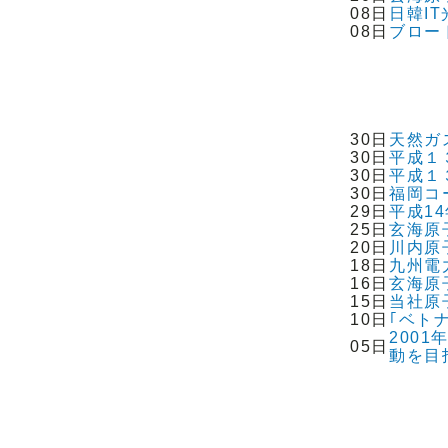
08日
日韓I
08日
ブロー
30日
天然ガ
30日
平成１
30日
平成１
30日
福岡コ
29日
平成1
25日
玄海原
20日
川内原
18日
九州電
16日
玄海原
15日
当社原
10日
｢ベト
200
05日
動を目