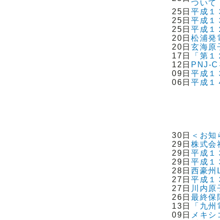
ついて
25日
平成１
25日
平成１
25日
平成１
20日
松浦発
20日
玄海原
17日
「第１
12日
PNJ
09日
平成１
06日
平成１
30日
＜お知
29日
株式会
29日
平成１
29日
平成１
28日
西豪州
27日
平成１
27日
川内原
26日
最終保
13日
「九州
09日
メキシ