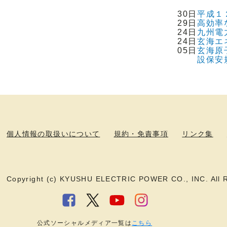
30日
平成１
29日
高効率
24日
九州電
24日
玄海エ
05日
玄海原
設保安
個人情報の取扱いについて
規約・免責事項
リンク集
Copyright (c) KYUSHU ELECTRIC POWER CO., INC. All R
公式ソーシャルメディア一覧は
こちら