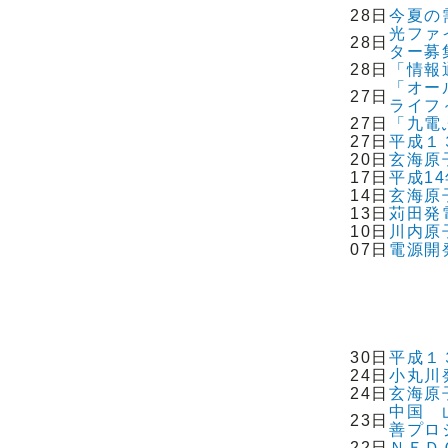
28日
今夏の
光ファ
28日
ター募
28日
「情報
「オー
27日
ライフ
27日
「九電
27日
平成１
20日
玄海原
17日
平成1
14日
玄海原
13日
苅田発
10日
川内原
07日
電源開
30日
平成１
24日
小丸川
24日
玄海原
中国 
23日
善プロ
22日
ＮＥＤ