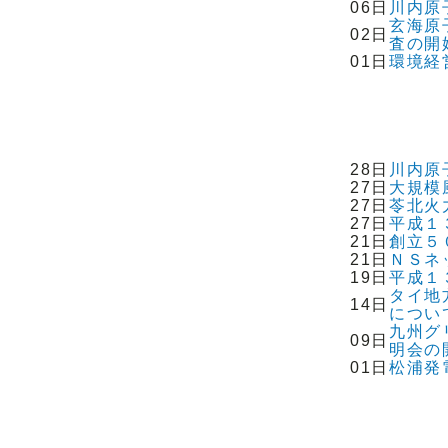
06日
川内原
玄海原
02日
査の開
01日
環境経
28日
川内原
27日
大規模
27日
苓北火
27日
平成１
21日
創立５
21日
ＮＳネ
19日
平成１
タイ地
14日
につい
九州グ
09日
明会の
01日
松浦発