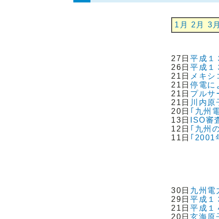
1月
2月
3
27日
平成１
26日
平成１
21日
メキシ
21日
停電に
21日
プルサ
21日
川内原
20日
｢九州
13日
ISO
12日
｢九州
11日
｢20
30日
九州電
29日
平成１
21日
平成１
20日
玄海原