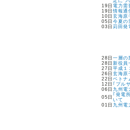
定につ
19日
電力需
19日
情報通
10日
玄海原
05日
今夏の
03日
苅田発
28日
一層の
28日
新役員
27日
平成１
26日
玄海原
22日
ベトナ
12日
｢プル
06日
九州電
｢発電
05日
いて
01日
九州電