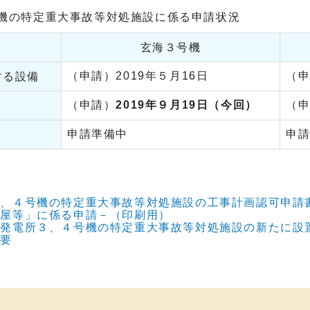
機の特定重大事故等対処施設に係る申請状況
玄海３号機
（申請）2019年５月16日
（申
する設備
（申請）
2019年９月19日（今回）
（
申請準備中
申
、４号機の特定重大事故等対処施設の工事計画認可申請
建屋等」に係る申請－（印刷用）
力発電所３、４号機の特定重大事故等対処施設の新たに設
概要