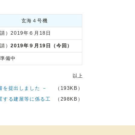
玄海４号機
請）2019年６月18日
申請）
2019年９月19日（今回）
請準備中
以上
書を提出しました －
（193KB）
置する建屋等に係る工
（298KB）