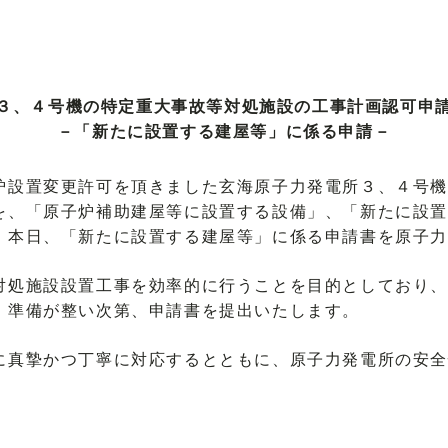
３、４号機の特定重大事故等対処施設の工事計画認可申
－「新たに設置する建屋等」に係る申請－
設置変更許可を頂きました玄海原子力発電所３、４号機
を、「原子炉補助建屋等に設置する設備」、「新たに設置
、本日、「新たに設置する建屋等」に係る申請書を原子
処施設設置工事を効率的に行うことを目的としており、
、準備が整い次第、申請書を提出いたします。
真摯かつ丁寧に対応するとともに、原子力発電所の安全