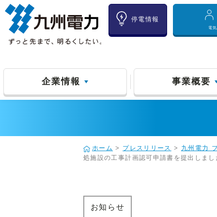
停電情報
電
企業情報
事業概要
ホーム
>
プレスリリース
>
九州電力 
処施設の工事計画認可申請書を提出しまし
お知らせ