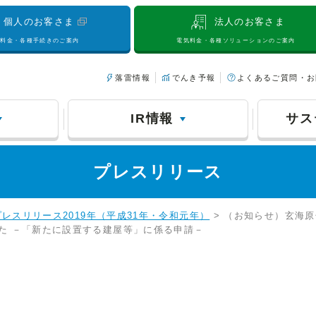
個人のお客さま
法人のお客さま
気料金・各種手続きのご案内
電気料金・各種ソリューションのご案内
落雷情報
でんき予報
よくあるご質問・お
IR情報
サス
プレスリリース
プレスリリース2019年（平成31年・令和元年）
> （お知らせ）玄海
た －「新たに設置する建屋等」に係る申請－