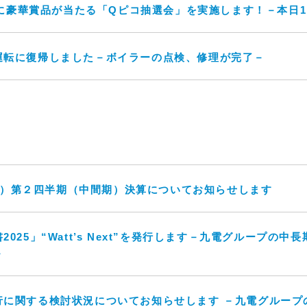
さまに豪華賞品が当たる「Qピコ抽選会」を実施します！－本日1
運転に復帰しました－ボイラーの点検、修理が完了－
３月期）第２四半期（中間期）決算についてお知らせします
025」“Watt’s Next”を発行します－九電グループの
－
行に関する検討状況についてお知らせします －九電グループ