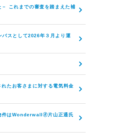
－ これまでの審査を踏まえた補
バスとして2026年３月より運
されたお客さまに対する電気料金
Wonderwall🄬片山正通氏