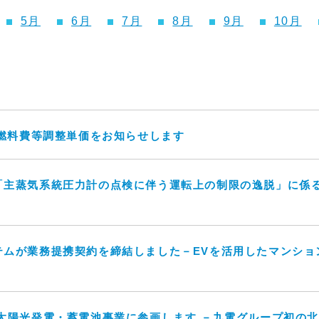
5月
6月
7月
8月
9月
10月
の燃料費等調整単価をお知らせします
「主蒸気系統圧力計の点検に伴う運転上の制限の逸脱」に係
テムが業務提携契約を締結しました－EVを活用したマンショ
 太陽光発電・蓄電池事業に参画します －九電グループ初の