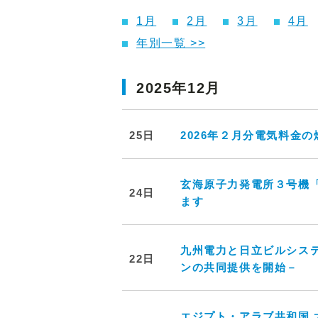
1月
2月
3月
4月
年別一覧 >>
2025年12月
25日
2026年２月分電気料金
玄海原子力発電所３号機
24日
ます
九州電力と日立ビルシス
22日
ンの共同提供を開始－
エジプト・アラブ共和国