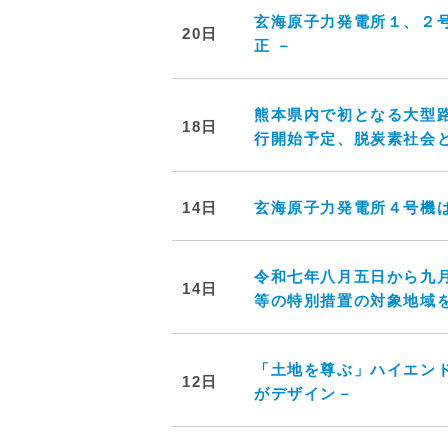
玄海原子力発電所１、２
20日
正 －
熊本県内で初となる大型路
18日
行開始予定、脱炭素社会
14日
玄海原子力発電所４号機
令和七年八月五日から九
14日
等の特別措置の対象地域
「土地を尊ぶ」ハイエンドレ
12日
がデザイン－