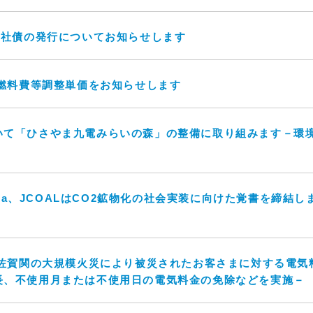
回社債の発行についてお知らせします
の燃料費等調整単価をお知らせします
いて「ひさやま九電みらいの森」の整備に取り組みます－環
lora、JCOALはCO2鉱物化の社会実装に向けた覚書を締結
市佐賀関の大規模火災により被災されたお客さまに対する電
長、不使用月または不使用日の電気料金の免除などを実施－