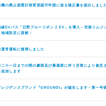
号機の廃止措置計画変更認可申請に係る補正書を提出しました
線EVバス「日野ブルーリボン Z EV」を導入－空港リムジン
と地域防災に貢献－
は通常運転に復帰しました
月二十一日までの間の豪雨及び暴風雨に伴う災害により被災
を追加します
ジデンスブランド『GROUNDI』が誕生します－第一号物件は