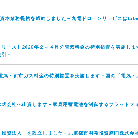
eは資本業務提携を締結しました－九電ドローンサービスはLiberaw
－
リース】2026年２～４月分電気料金の特別措置を実施し
割引－
の電気・都市ガス料金の特別措置を実施します－国の「電気
－
株式会社へ出資します－家庭用蓄電池を制御するプラットフ
ト投資法人」を設立しました－九電都市開発投資顧問株式会