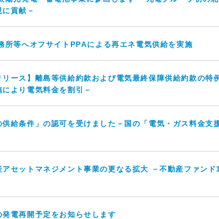
現に貢献－
務所等へオフサイトPPAによる再エネ電気供給を実施
リリース】離島等供給約款および電気最終保障供給約款の特
施により電気料金を割引－
の供給条件」の認可を受けました－国の「電気・ガス料金支
アセットマネジメント事業の更なる拡大 －不動産ファンド
の発電再開予定をお知らせします