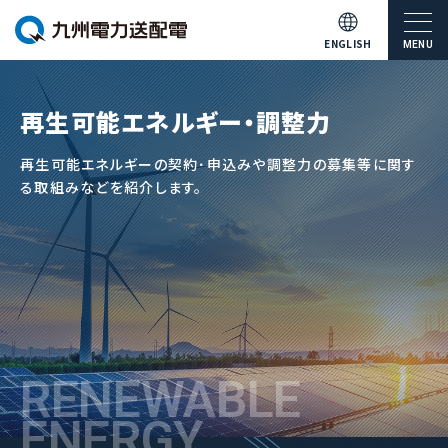
ENGLISH
MENU
再生可能エネルギー・調整力
再生可能エネルギーの契約･申込みや調整力の募集等に関す
る
取組みなどを紹介します。
RENEWABLE
ENERGY