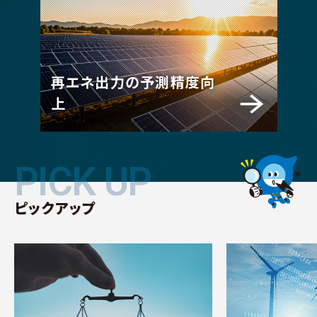
再エネ出力の予測精度向
上
PICK UP
PICK UP
ピックアップ