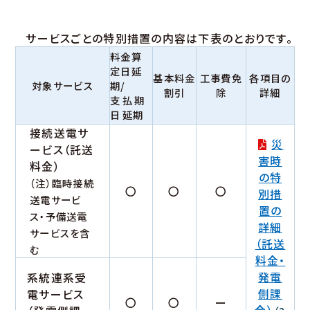
サービスごとの特別措置の内容は下表のとおりです。
料金算
定日延
基本料金
工事費免
各項目の
対象サービス
期/
割引
除
詳細
支払期
日
延期
接続送電サ
災
ービス（託送
害時
料金）
の特
（注）臨時接続
〇
〇
〇
別措
送電サービ
置の
ス・予備送電
詳細
サービスを含
（託送
む
料金・
発電
系統連系受
側課
電サービス
〇
〇
ー