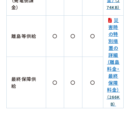
金）
（発電側課
（2
金）
74KB）
災
害時
の特
離島等供給
〇
〇
〇
別措
置の
詳細
（離島
料金・
最終
最終保障供
〇
〇
〇
保障
給
料金）
（266K
B）