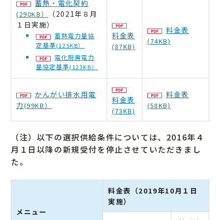
蓄熱・電化契約
（2021年８月
(290KB）
１日実施）
料金表
料金表
蓄熱電力量協
(74KB)
定基準
(125KB）
(87KB)
電化厨房電力
量協定基準
(123KB）
かんがい排水用電
料金表
料金表
力
(99KB）
(58KB)
(73KB)
（注）以下の選択供給条件については、2016年４
月１日以降の新規受付を停止させていただきまし
た。
料金表（2019年10月１日
実施）
メニュー