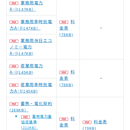
業務用電力
A−I
(147KB）
業務用季時別電
料
力A−I
金表
−
(147KB）
(78KB)
業務用休日エコ
ノミー電力
A−I
(147KB)
産業用電力
料
A−I
(145KB)
金表
−
産業用季時別電
(76KB)
力A−I
(145KB)
蓄熱・電化契約
(286KB）
蓄熱電力量
料
料金表
協定基準
金表
(222KB）
(70KB)