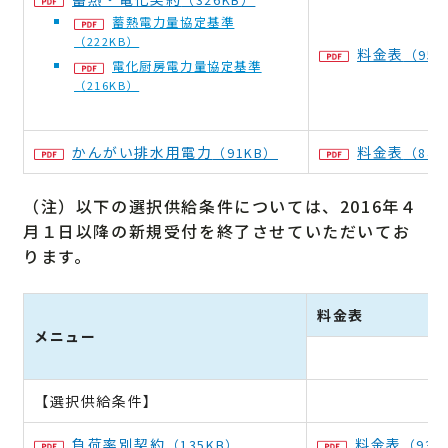
蓄熱電力量協定基準
（222KB）
料金表
（95K
電化厨房電力量協定基準
（216KB）
かんがい排水用電力
料金表
（91KB）
（84K
（注）以下の選択供給条件については、2016年４
月１日以降の新規受付を終了させていただいてお
ります。
料金表
メニュー
高
【選択供給条件】
負荷率別契約
料金表
（135KB）
（93K