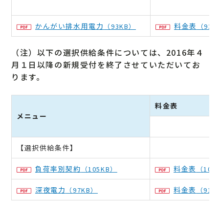
かんがい排水用電力
料金表
（93KB）
（93K
（注）以下の選択供給条件については、2016年４
月１日以降の新規受付を終了させていただいてお
ります。
料金表
メニュー
【選択供給条件】
負荷率別契約
料金表
（105KB）
（100
深夜電力
料金表
（97KB）
（91K