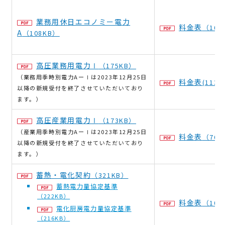
業務用休日エコノミー電力
料金表
（100
A
（108KB）
高圧業務用電力Ⅰ
（175KB）
（業務用季時別電力AーⅠは2023年12月25日
料金表
(113K
以降の新規受付を終了させていただいており
ます。）
高圧産業用電力Ⅰ
（173KB）
（産業用季時別電力AーⅠは2023年12月25日
料金表
（76K
以降の新規受付を終了させていただいており
ます。）
蓄熱・電化契約
（321KB）
蓄熱電力量協定基準
（222KB）
料金表
（100
電化厨房電力量協定基準
（216KB）