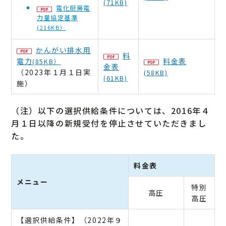
(71KB)
電化厨房電
力量協定基準
(216KB）
かんがい排水用
料
電力
料金表
(85KB）
金表
（2023年１月１日実
(58KB)
(61KB)
施）
（注）以下の選択供給条件については、2016年４
月１日以降の新規受付を停止させていただきまし
た。
料金表
メニュー
特別
高圧
高圧
【選択供給条件】（2022年９