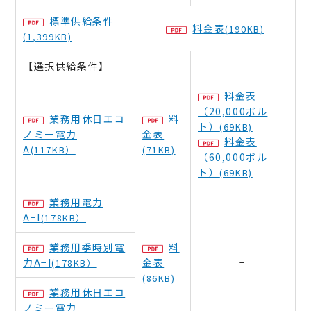
標準供給条件
料金表
(190KB)
(1,399KB)
【選択供給条件】
料金表
（20,000ボル
業務用休日エコ
料
ト）
(69KB)
ノミー電力
金表
料金表
A
(117KB）
(71KB)
（60,000ボル
ト）
(69KB)
業務用電力
A−I
(178KB）
業務用季時別電
料
力A−I
金表
−
(178KB）
(86KB)
業務用休日エコ
ノミー電力