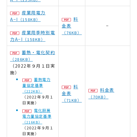
産業用電力
料
A−I
（158KB）
金表
−
産業用季時別電
（76KB）
力A−I
（158KB）
蓄熱・電化契約
（286KB）
（2022年９月１日実
施）
蓄熱電力
量協定基準
料
料金表
（222KB）
金表
（70KB）
（2022年９月１
（71KB）
日実施）
電化厨房
電力量協定基準
（216KB）
（2022年９月１
日実施）