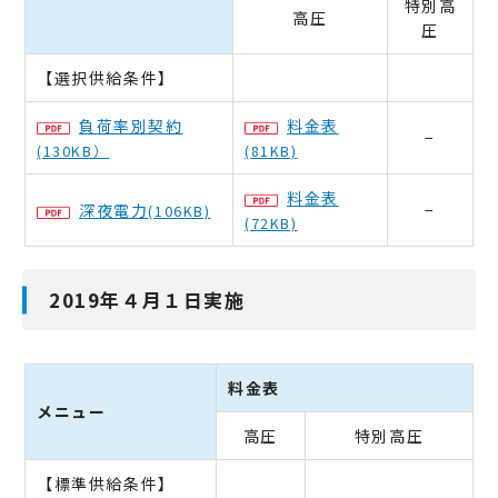
特別高
高圧
圧
【選択供給条件】
負荷率別契約
料金表
−
(130KB）
(81KB)
料金表
深夜電力
−
(106KB)
(72KB)
2019年４月１日実施
料金表
メニュー
高圧
特別高圧
【標準供給条件】