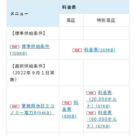
料金表
メニュー
高圧
特別高圧
【標準供給条件】
標準供給条件
料金表
(269KB)
(708KB)
【選択供給条件】
（2022年９月１日実
施）
料金表
（20,000ボル
料
業務用休日エコ
ト）
(67KB)
金表
ノミー電力A
料金表
(94KB）
(69KB)
（60,000ボル
ト）
(67KB)