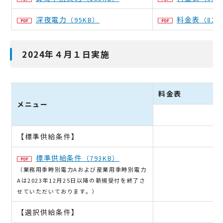
深夜電力
料金表
（95KB）
（82K
2024年４月１日実施
料金表
メニュー
高
【標準供給条件】
標準供給条件
（793KB）
（業務用季時別電力Aおよび産業用季時別電力
Aは2023年12月25日以降の新規受付を終了さ
せていただいております。）
【選択供給条件】