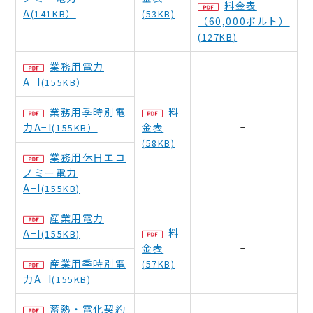
料金表
A
(141KB）
(53KB)
（60,000ボルト）
(127KB)
業務用電力
A−I
(155KB）
業務用季時別電
料
力A−I
金表
−
(155KB）
(58KB)
業務用休日エコ
ノミー電力
A−I
(155KB)
産業用電力
料
A−I
(155KB)
金表
−
産業用季時別電
(57KB)
力A−I
(155KB)
蓄熱・電化契約