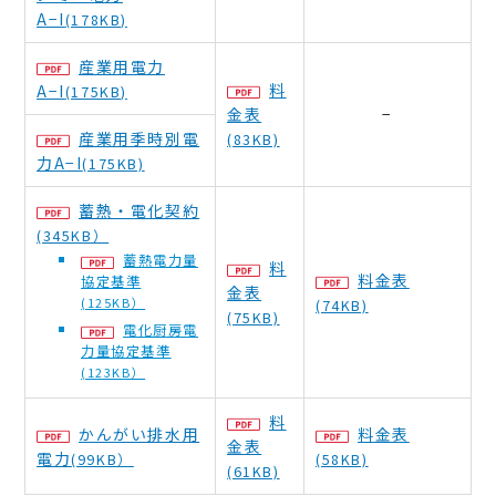
A−I
(178KB)
産業用電力
料
A−I
(175KB)
金表
−
産業用季時別電
(83KB)
力A−I
(175KB)
蓄熱・電化契約
(345KB）
蓄熱電力量
料
料金表
協定基準
金表
(125KB）
(74KB)
(75KB)
電化厨房電
力量協定基準
(123KB）
料
かんがい排水用
料金表
金表
電力
(99KB）
(58KB)
(61KB)