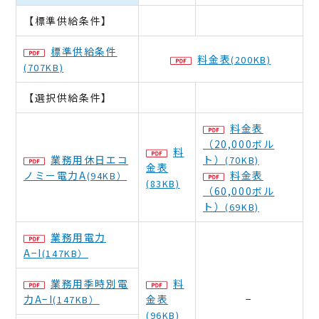
【標準供給条件】
標準供給条件
料金表
(200KB)
(707KB)
【選択供給条件】
料金表
（20,000ボル
料
業務用休日エコ
ト）
(70KB)
金表
ノミー電力A
料金表
(94KB）
(83KB)
（60,000ボル
ト）
(69KB)
業務用電力
A−I
(147KB）
業務用季時別電
料
力A−I
金表
−
(147KB）
(96KB)