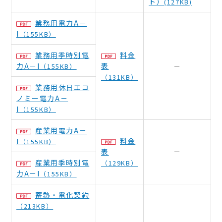
ト）
(127KB)
業務用電力A－
I
（155KB）
業務用季時別電
料金
力A－I
表
－
（155KB）
（131KB）
業務用休日エコ
ノミー電力A－
I
（155KB）
産業用電力A－
料金
I
（155KB）
表
－
産業用季時別電
（129KB）
力A－I
（155KB）
蓄熱・電化契約
（213KB）