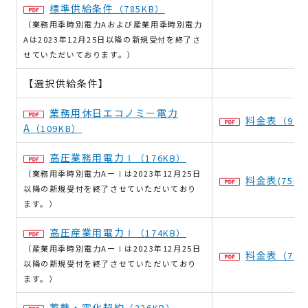
標準供給条件
（785KB）
（業務用季時別電力Aおよび産業用季時別電力
Aは2023年12月25日以降の新規受付を終了さ
せていただいております。）
【選択供給条件】
業務用休日エコノミー電力
料金表
（92K
A
（109KB）
高圧業務用電力Ⅰ
（176KB）
（業務用季時別電力AーⅠは2023年12月25日
料金表
(75KB
以降の新規受付を終了させていただいており
ます。）
高圧産業用電力Ⅰ
（174KB）
（産業用季時別電力AーⅠは2023年12月25日
料金表
（72K
以降の新規受付を終了させていただいており
ます。）
蓄熱・電化契約
（326KB）