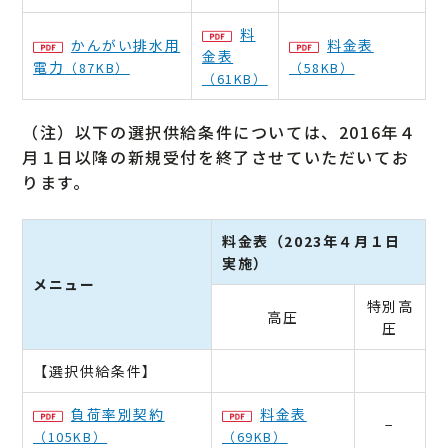
料
かんがい排水用
料金表
金表
電力
（87KB）
（58KB）
（61KB）
（注）以下の選択供給条件については、2016年４
月１日以降の新規受付を終了させていただいてお
ります。
料金表（2023年４月１日
実施）
メニュー
特別高
高圧
圧
【選択供給条件】
負荷率別契約
料金表
−
（105KB）
（69KB）