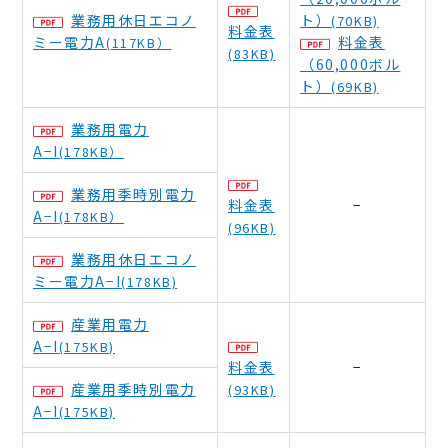
業務用休日エコノ
ト）
(70KB)
料金表
ミー電力A
料金表
(117KB）
(83KB)
（60,000ボル
ト）
(69KB)
業務用電力
A−I
(178KB）
業務用季時別電力
料金表
−
A−I
(178KB）
(96KB)
業務用休日エコノ
ミー電力A−I
(178KB)
産業用電力
A−I
(175KB)
料金表
−
産業用季時別電力
(93KB)
A−I
(175KB)