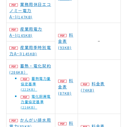
業務用休日エコ
ノミー電力
A−I
(147KB)
産業用電力
料
A−I
(145KB)
金表
−
産業用季時別電
(93KB)
力A−I
(145KB)
蓄熱・電化契約
(286KB）
蓄熱電力量
料
料金表
協定基準
金表
(222KB）
(74KB)
(87KB)
電化厨房電
力量協定基準
(216KB）
かんがい排水用
料
電力
料金表
(85KB）