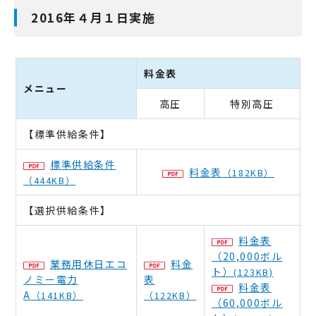
2016年４月１日実施
料金表
メニュー
高圧
特別高圧
【標準供給条件】
標準供給条件
料金表
（182KB）
（444KB）
【選択供給条件】
料金表
（20,000ボル
業務用休日エコ
料金
ト）
(123KB)
ノミー電力
表
料金表
A
（141KB）
（122KB）
（60,000ボル