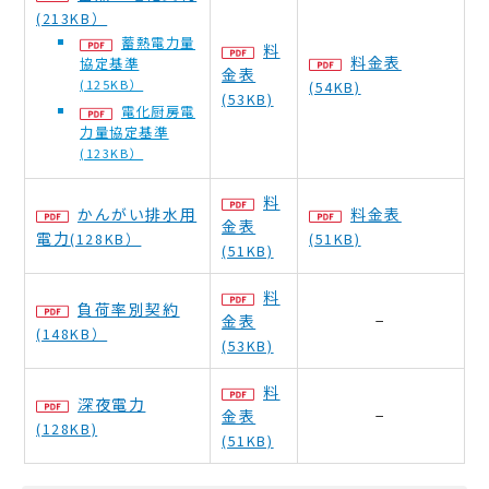
(213KB）
蓄熱電力量
料
料金表
協定基準
金表
(125KB）
(54KB)
(53KB)
電化厨房電
力量協定基準
(123KB）
料
かんがい排水用
料金表
金表
電力
(128KB）
(51KB)
(51KB)
料
負荷率別契約
金表
−
(148KB）
(53KB)
料
深夜電力
金表
−
(128KB)
(51KB)