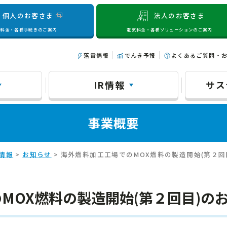
個人のお客さま
法人のお客さま
気料金・各種手続きのご案内
電気料金・各種ソリューションのご案内
落雷情報
でんき予報
よくあるご質問・
IR情報
サス
事業概要
情報
>
お知らせ
> 海外燃料加工工場でのMOX燃料の製造開始(第２回
MOX燃料の製造開始(第２回目)の