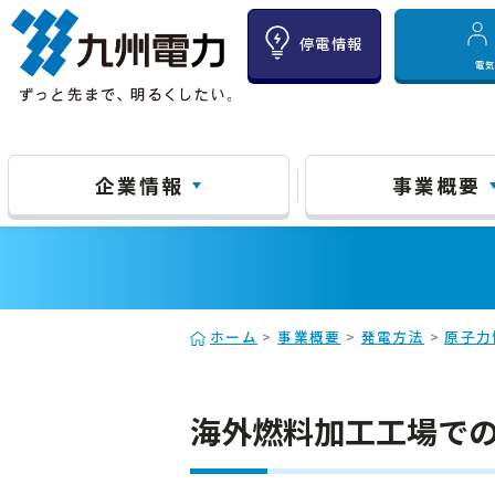
停電情報
電
企業情報
事業概要
ホーム
>
事業概要
>
発電方法
>
原子力
海外燃料加工工場での