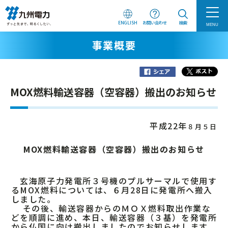
ENGLISH
お問い合わせ
検索
MENU
事業概要
MOX燃料輸送容器（空容器）搬出のお知らせ
平成22年
８月５日
MOX燃料輸送容器（空容器）搬出のお知らせ
玄海原子力発電所３号機のプルサーマルで使用す
るMOX燃料については、６月28日に発電所へ搬入
しました。
その後、輸送容器からのＭＯＸ燃料取出作業な
どを順調に進め、本日、輸送容器（３基）を発電所
から仏国に向け搬出しましたのでお知らせします。