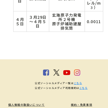
日
レル/m
）
３
玄海原子力発電
３月29日
４月
所２号機
～４月５
0.0011
５日
原子炉補助建屋
日
排気筒
公式ソーシャルメディア一覧は
こちら
公式ソーシャルメディア利用規約は
こちら
個人情報の取扱いについて
規約・免責事項