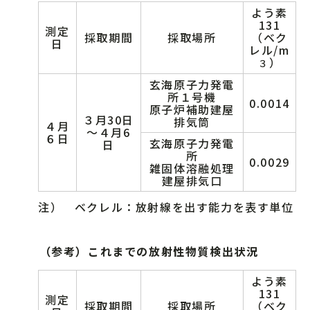
よう素
131
測定
採取期間
採取場所
（ベク
日
レル/m
）
３
玄海原子力発電
所１号機
0.0014
原子炉補助建屋
３月30日
排気筒
４月
～４月6
６日
玄海原子力発電
日
所
0.0029
雑固体溶融処理
建屋排気口
注） ベクレル：放射線を出す能力を表す単位
（参考）これまでの放射性物質検出状況
よう素
131
測定
採取期間
採取場所
（ベク