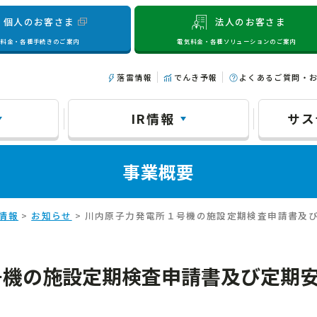
個人のお客さま
法人のお客さま
気料金・各種手続きのご案内
電気料金・各種ソリューションのご案内
落雷情報
でんき予報
よくあるご質問・
IR情報
サス
事業概要
情報
>
お知らせ
> 川内原子力発電所１号機の施設定期検査申請書及
号機の施設定期検査申請書及び定期