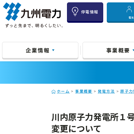
停電情報
電
企業情報
事業概要
ホーム
>
事業概要
>
発電方法
>
原子力
川内原子力発電所１
変更について