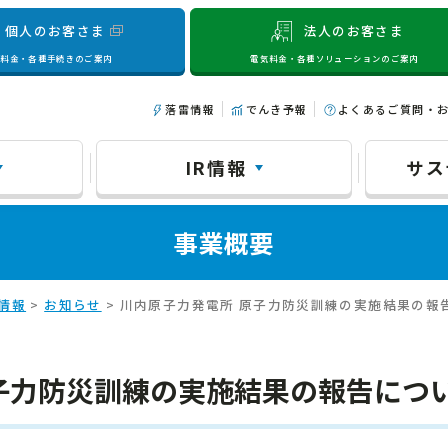
個人のお客さま
法人のお客さま
気料金・各種手続きのご案内
電気料金・各種ソリューションのご案内
落雷情報
でんき予報
よくあるご質問・
IR情報
サス
事業概要
情報
>
お知らせ
> 川内原子力発電所 原子力防災訓練の実施結果の報
子力防災訓練の実施結果の報告につ