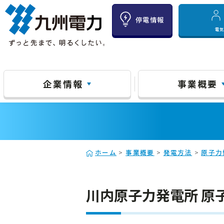
停電情報
電
企業情報
事業概要
ホーム
>
事業概要
>
発電方法
>
原子力
川内原子力発電所 原