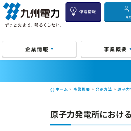
停電情報
電
企業情報
事業概要
ホーム
>
事業概要
>
発電方法
>
原子力
原子力発電所におけ