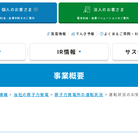
個人のお客さま
法人のお客さま
気料金・各種手続きのご案内
電気料金・各種ソリューションのご案内
落雷情報
でんき予報
よくあるご質問・
IR情報
サス
事業概要
情報
>
当社の原子力発電
>
原子力発電所の運転状況
> 運転状況のお