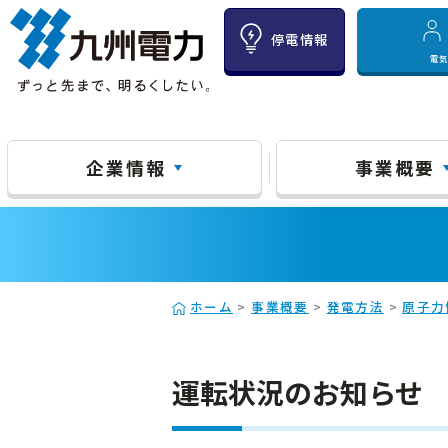
停電情報
電
企業情報
事業概要
ホーム
>
事業概要
>
発電方法
>
原子力
運転状況のお知らせ