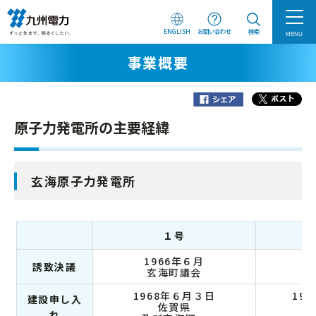
ENGLISH
お問い合わせ
検索
MENU
事業概要
原子力発電所の主要経緯
玄海原子力発電所
１号
1966年６月
誘致決議
玄海町議会
1968年６月３日
197
建設申し入
佐賀県
れ