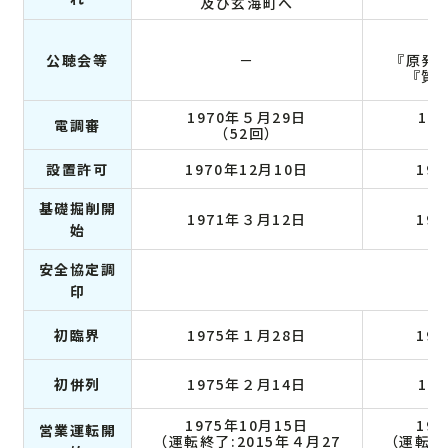
及び玄海町へ
及
1
公聴会等
－
『原発
『質
1970年５月29日
19
電調審
（52回）
設置許可
1970年12月10日
19
基礎掘削開
1971年３月12日
19
始
安全協定調
印
初臨界
1975年１月28日
19
初併列
1975年２月14日
19
1975年10月15日
19
営業運転開
（運転終了:2015年４月27
（運転終