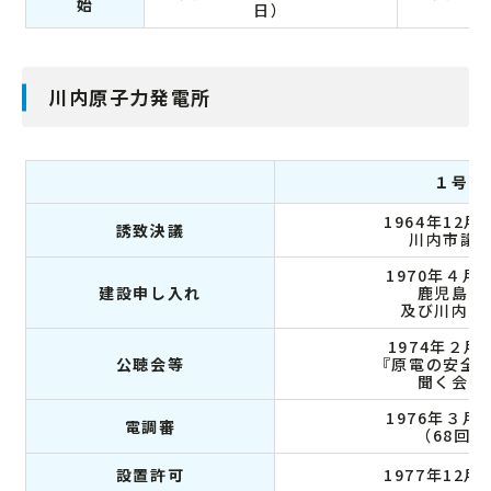
始
日）
川内原子力発電所
１号
1964年12月
誘致決議
川内市議
1970年４月2
建設申し入れ
鹿児島県
及び川内市
1974年２月
公聴会等
『原電の安全
聞く会』
1976年３月1
電調審
（68回）
設置許可
1977年12月