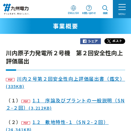
ENGLISH
お問い合わせ
検索
MENU
事業概要
川内原子力発電所２号機 第２回安全性向上
評価届出
川内２号第２回安全性向上評価届出書（鑑文）
(335KB)
（１）
1.1 序論及びプラントの一般説明（SN
２-２回）
(3,212KB)
（２）
1.2 敷地特性-１（SN２-２回）
(24,341KB)