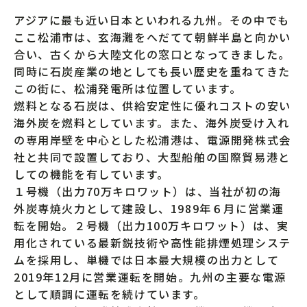
アジアに最も近い日本といわれる九州。その中でも
ここ松浦市は、玄海灘をへだてて朝鮮半島と向かい
合い、古くから大陸文化の窓口となってきました。
同時に石炭産業の地としても長い歴史を重ねてきた
この街に、松浦発電所は位置しています。
燃料となる石炭は、供給安定性に優れコストの安い
海外炭を燃料としています。また、海外炭受け入れ
の専用岸壁を中心とした松浦港は、電源開発株式会
社と共同で設置しており、大型船舶の国際貿易港と
しての機能を有しています。
１号機（出力70万キロワット）は、当社が初の海
外炭専焼火力として建設し、1989年６月に営業運
転を開始。２号機（出力100万キロワット）は、実
用化されている最新鋭技術や高性能排煙処理システ
ムを採用し、単機では日本最大規模の出力として
2019年12月に営業運転を開始。九州の主要な電源
として順調に運転を続けています。