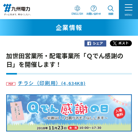
ENGLISH
お問い合わせ
検索
MENU
企業情報
加世田営業所・配電事業所「Ｑでん感謝の
日」を開催します！
チラシ（印刷用）
(4,634KB)